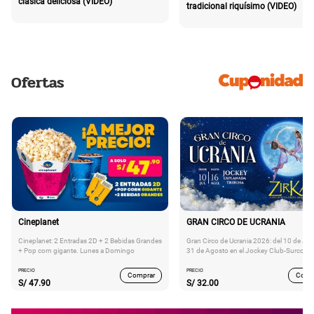
clásica deliciosa (VIDEO)
tradicional riquísimo (VIDEO)
Ofertas
Cineplanet
GRAN CIRCO DE UCRANIA
Cineplanet: 2 Entradas 2D + 2 Bebidas Grandes
Gran Circo de Ucrania 2026: del 10 de Juli
+ Pop corn gigante. Lunes a Domingo
31 de Agosto en el Jockey Club-Surco
PRECIO
PRECIO
Comprar
Comp
S/
47.90
S/
32.00