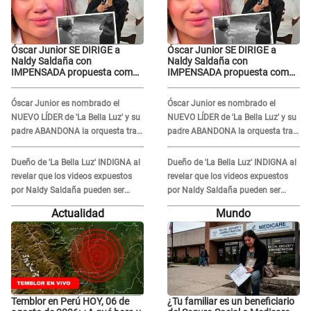
Óscar Junior SE DIRIGE a
Óscar Junior SE DIRIGE a
Naldy Saldaña con
Naldy Saldaña con
IMPENSADA propuesta como
IMPENSADA propuesta como
nuevo líder de 'La Bella Luz'
nuevo líder de 'La Bella Luz'
tras denuncia: "Otro tipo de
tras denuncia: "Otro tipo de
Óscar Junior es nombrado el
Óscar Junior es nombrado el
ley..."
ley..."
NUEVO LÍDER de 'La Bella Luz' y su
NUEVO LÍDER de 'La Bella Luz' y su
padre ABANDONA la orquesta tras
padre ABANDONA la orquesta tras
caso Naldy Saldaña: "Son
caso Naldy Saldaña: "Son
errores..."
errores..."
Dueño de 'La Bella Luz' INDIGNA al
Dueño de 'La Bella Luz' INDIGNA al
revelar que los videos expuestos
revelar que los videos expuestos
por Naldy Saldaña pueden ser
por Naldy Saldaña pueden ser
EDITADOS: "Yo tengo sus dos
EDITADOS: "Yo tengo sus dos
Actualidad
Mundo
visitas..."
visitas..."
Temblor en Perú HOY, 06 de
¿Tu familiar es un beneficiario