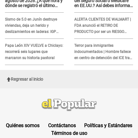
agosto de 2026: ¿A qué hora y
del Seguro Social o Medicare
dónde se registró el último
en EE.UU.? Así debes informar
sismo, según IGP?
sobre su muerte para EVITAR
COBROS
Sismo de 5.0 en Junín destruye
ALERTA CLIENTES DE WALMART |
viviendas, deja un herido y
FDA anunció el RETIRO DE
deslizamientos en laderas: IGP
PRODUCTO por ser un RIESGO
alerta sobre posibles réplicas
MORTAL para consumidores: ¿Cuál
es?
Papa León XIV VUELVE a Chiclayo:
Terror para inmigrantes
recorrerá seis lugares que
indocumentados | Hombre fallece
marcaron su historia pastoral
en centro de detención del ICE tras
sufrir una "emergencia médica"
Regresar al inicio
Quiénes somos
Contáctanos
Políticas y Estándares
Términos de uso