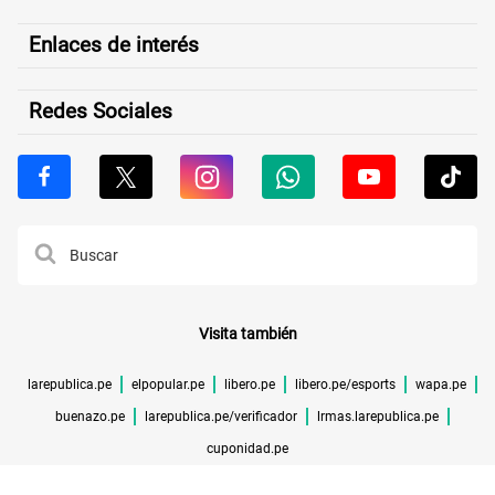
Enlaces de interés
Redes Sociales
Visita también
larepublica.pe
elpopular.pe
libero.pe
libero.pe/esports
wapa.pe
buenazo.pe
larepublica.pe/verificador
lrmas.larepublica.pe
cuponidad.pe
©TODOS LOS DERECHOS RESERVADOS -
2026