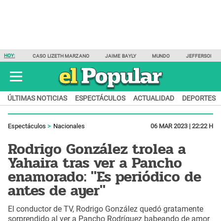
HOY:
CASO LIZETH MARZANO
JAIME BAYLY
MUNDO
JEFFERSON F
ÚLTIMAS NOTICIAS
ESPECTÁCULOS
ACTUALIDAD
DEPORTES
Espectáculos
Nacionales
06 MAR 2023 | 22:22 H
Rodrigo González trolea a
Yahaira tras ver a Pancho
enamorado: "Es periódico de
antes de ayer"
El conductor de TV, Rodrigo González quedó gratamente
sorprendido al ver a Pancho Rodríguez babeando de amor