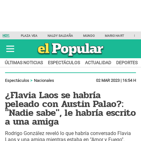
HOY:
PLAZA VEA
NALDY SALDAÑA
MUNDO
MARIO HART
SAM
ÚLTIMAS NOTICIAS
ESPECTÁCULOS
ACTUALIDAD
DEPORTES
Espectáculos
Nacionales
02 MAR 2023 | 16:54 H
¿Flavia Laos se habría
peleado con Austin Palao?:
"Nadie sabe", le habría escrito
a una amiga
Rodrigo González reveló lo que habría conversado Flavia
Laos y una amiga mientras estaba en "Amor y Fuego".