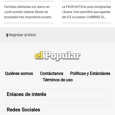
quienes no presenten ESTE
DOCUMENTO
Familias afectadas por sismo en
La PEOR NOTICIA para inmigrantes
Junín podrán obtener títulos de
| Nueva York permitirá que agentes
propiedad tras importante acuerdo
del ICE si puedan CUBRIRSE EL
de Cofopri
ROSTRO
Regresar al inicio
Quiénes somos
Contáctanos
Políticas y Estándares
Términos de uso
Enlaces de interés
Redes Sociales