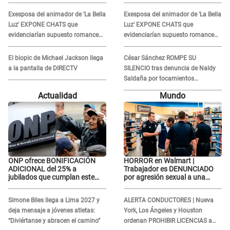
DESAGRADABLE momento:
DESAGRADABLE momento:
Exesposa del animador de 'La Bella
Exesposa del animador de 'La Bella
"Me hizo sentir incómoda"
"Me hizo sentir incómoda"
Luz' EXPONE CHATS que
Luz' EXPONE CHATS que
evidenciarían supuesto romance
evidenciarían supuesto romance
clandestino con Naldy Saldaña,
clandestino con Naldy Saldaña,
pese a tener pareja
pese a tener pareja
El biopic de Michael Jackson llega
César Sánchez ROMPE SU
a la pantalla de DIRECTV
SILENCIO tras denuncia de Naldy
Saldaña por tocamientos
indebidos: "Pido respetar la
Actualidad
Mundo
presunción de inocencia"
ONP ofrece BONIFICACIÓN
HORROR en Walmart |
ADICIONAL del 25% a
Trabajador es DENUNCIADO
jubilados que cumplan este
por agresión sexual a una
REQUISITO: revisa si accedes
cliente y su respuesta
aquí
INDIGNÓ A TODOS
Simone Biles llega a Lima 2027 y
ALERTA CONDUCTORES | Nueva
deja mensaje a jóvenes atletas:
York, Los Ángeles y Houston
“Diviértanse y abracen el camino”
ordenan PROHIBIR LICENCIAS a