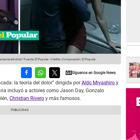
a teoría del dolor"
Fuente: El Popular
-
Crédito: Composición: El Popular
acada: la teoría del dolor” dirigida por
Aldo Miyashiro y
ana incluyó a actores como Jason Day, Gonzalo
elén,
Christian Rivero
y más famosos.