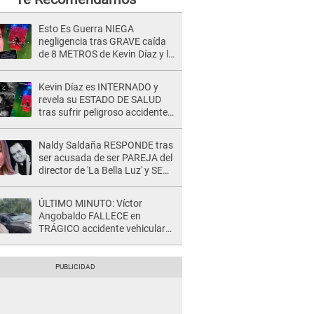
Esto Es Guerra NIEGA
negligencia tras GRAVE caída
de 8 METROS de Kevin Díaz y lo
SEÑALAN: "No adoptó la
postura correcta"
Kevin Díaz es INTERNADO y
revela su ESTADO DE SALUD
tras sufrir peligroso accidente
en 'EEG' y caer desde altura de
ocho metros
Naldy Saldaña RESPONDE tras
ser acusada de ser PAREJA del
director de 'La Bella Luz' y SE
QUIEBRA: "Quieren tapar lo
evidente..."
ÚLTIMO MINUTO: Víctor
Angobaldo FALLECE en
TRÁGICO accidente vehicular
en Cañete y Patricia Alquinta lo
confirma