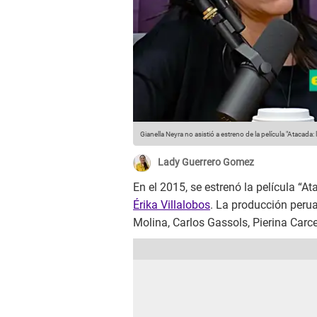
Gianella Neyra no asistió a estreno de la película "Atacada: l
Lady Guerrero Gomez
En el 2015, se estrenó la película “At
Érika Villalobos
. La producción peru
Molina, Carlos Gassols, Pierina Carc