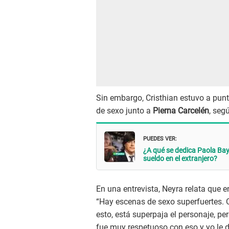
Sin embargo, Cristhian estuvo a punt
de sexo junto a
Pierna Carcelén
, seg
PUEDES VER:
¿A qué se dedica Paola Bayl
sueldo en el extranjero?
En una entrevista, Neyra relata que en
“Hay escenas de sexo superfuertes. O
esto, está superpaja el personaje, per
fue muy respetuoso con eso y yo le di