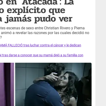
o en 'Atacada': La
o explícito que
a jamás pudo ver
tes escenas de sexo entre Christian Rivero y Pierna
 animó a revelar las razones por las cuales decidió no
e?
AMÁ FALLECIÓ tras luchar contra el cáncer y le dedican
 tras darse a conocer que su mamá dejó a su familia con