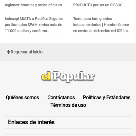
regiones: horarios y sedes oficiales
PRODUCTO por ser un RIESGO
MORTAL para consumidores: ¿Cuál
es?
Indecopi MULTA a Pacífico Seguros
Terror para inmigrantes
por llamadas SPAM: revisó más de
indocumentados | Hombre fallece
11.000 audios y confirma
en centro de detención del ICE tras
SANCIÓN
sufrir una "emergencia médica"
Regresar al inicio
Quiénes somos
Contáctanos
Políticas y Estándares
Términos de uso
Enlaces de interés