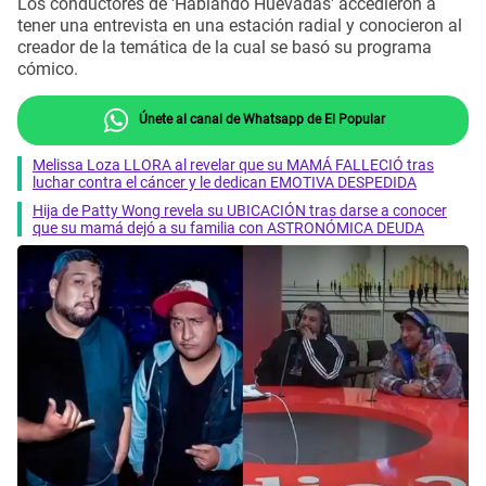
Los conductores de 'Hablando Huevadas' accedieron a
tener una entrevista en una estación radial y conocieron al
creador de la temática de la cual se basó su programa
cómico.
Únete al canal de Whatsapp de El Popular
Melissa Loza LLORA al revelar que su MAMÁ FALLECIÓ tras
luchar contra el cáncer y le dedican EMOTIVA DESPEDIDA
Hija de Patty Wong revela su UBICACIÓN tras darse a conocer
que su mamá dejó a su familia con ASTRONÓMICA DEUDA