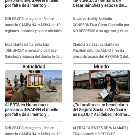
pelícanos INVADEN el muelle
'DENUNCIA' a hermano de
por falta de alimento y
César Sánchez y esposa del
advierten grave CRISIS en el
dueño le da INDIGNANTE
mar
respuesta: "Ellos son así,
DNI GRATIS en agosto | Reniec
Novio de Naldy Saldaña
tranquila"
anuncia CAMPAÑA MASIVA en 19
CONFRONTA a Óscar Custodio por
regiones: horarios y sedes oficiales
NO DESPEDIR a su agresor y él da
INDIGNANTE respuesta: "Nadie me
dice qué hacer"
Excantante de 'La Bella Luz'
Claudia Salazar, cantante de
'DENUNCIA' a hermano de César
Papillón difunde AUDIO y revela
Sánchez y esposa del dueño le da
presunto acoso del HERMANO del
INDIGNANTE respuesta: "Ellos son
director musical de La Bella Luz:
Actualidad
Mundo
así, tranquila"
"Me quedé asustada, en shock"
ALERTA en Huanchaco:
¿Tu familiar es un beneficiario
pelícanos INVADEN el muelle
del Seguro Social o Medicare
por falta de alimento y
en EE.UU.? Así debes informar
advierten grave CRISIS en el
sobre su muerte para EVITAR
mar
COBROS
DNI GRATIS en agosto | Reniec
ALERTA CLIENTES DE WALMART |
anuncia CAMPAÑA MASIVA en 19
FDA anunció el RETIRO DE