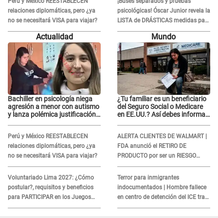
Perú y México REESTABLECEN
¡Buses separados y pruebas
relaciones diplomáticas, pero ¿ya
psicológicas! Óscar Junior revela la
no se necesitará VISA para viajar?
LISTA de DRÁSTICAS medidas para
prevenir acoso en 'La Bella Luz' tras
Actualidad
Mundo
caso Naldy Saldaña
Bachiller en psicología niega
¿Tu familiar es un beneficiario
agresión a menor con autismo
del Seguro Social o Medicare
y lanza polémica justificación:
en EE.UU.? Así debes informar
"Defenderme ante..."
sobre su muerte para EVITAR
COBROS
Perú y México REESTABLECEN
ALERTA CLIENTES DE WALMART |
relaciones diplomáticas, pero ¿ya
FDA anunció el RETIRO DE
no se necesitará VISA para viajar?
PRODUCTO por ser un RIESGO
MORTAL para consumidores: ¿Cuál
es?
Voluntariado Lima 2027: ¿Cómo
Terror para inmigrantes
postular?, requisitos y beneficios
indocumentados | Hombre fallece
para PARTICIPAR en los Juegos
en centro de detención del ICE tras
Panamericanos
sufrir una "emergencia médica"