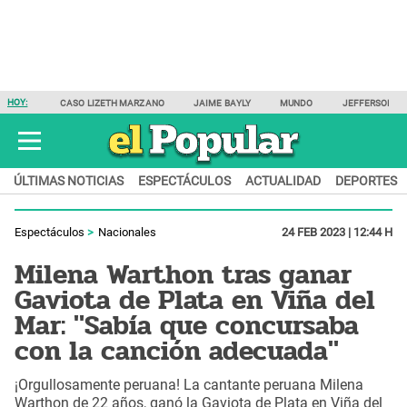
HOY:
CASO LIZETH MARZANO
JAIME BAYLY
MUNDO
JEFFERSON F
ÚLTIMAS NOTICIAS
ESPECTÁCULOS
ACTUALIDAD
DEPORTES
Espectáculos
Nacionales
24 FEB 2023 | 12:44 H
Milena Warthon tras ganar
Gaviota de Plata en Viña del
Mar: "Sabía que concursaba
con la canción adecuada"
¡Orgullosamente peruana! La cantante peruana Milena
Warthon de 22 años, ganó la Gaviota de Plata en Viña del