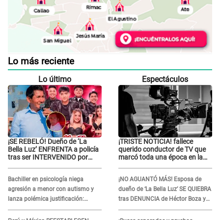
Lo más reciente
Lo último
Espectáculos
¡SE REBELÓ! Dueño de ‘La
¡TRISTE NOTICIA! fallece
Bella Luz’ ENFRENTA a policía
querido conductor de TV que
tras ser INTERVENIDO por
marcó toda una época en la
miccionar en la vía pública: “Lo
pantalla chica, así fue su
hice por necesidad”
repentino adiós
Bachiller en psicología niega
¡NO AGUANTÓ MÁS! Esposa de
agresión a menor con autismo y
dueño de ‘La Bella Luz’ SE QUIEBRA
lanza polémica justificación:
tras DENUNCIA de Héctor Boza y
"Defenderme ante..."
ARREMETE contra Claudia Salazar