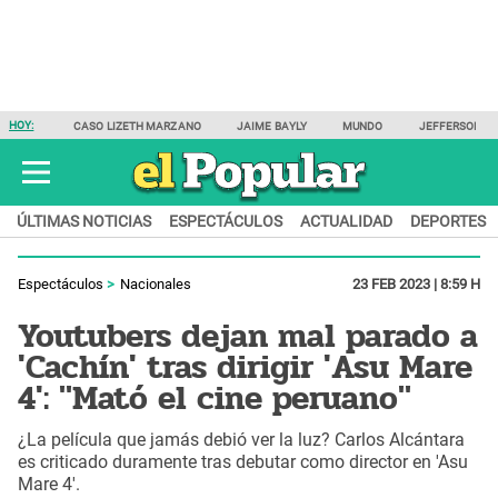
HOY:
CASO LIZETH MARZANO
JAIME BAYLY
MUNDO
JEFFERSON F
ÚLTIMAS NOTICIAS
ESPECTÁCULOS
ACTUALIDAD
DEPORTES
Espectáculos
Nacionales
23 FEB 2023 | 8:59 H
Youtubers dejan mal parado a
'Cachín' tras dirigir 'Asu Mare
4': "Mató el cine peruano"
¿La película que jamás debió ver la luz? Carlos Alcántara
es criticado duramente tras debutar como director en 'Asu
Mare 4'.