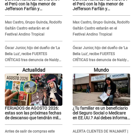
el Perú con la hija menor de
el Perú con la hija menor de
Jefferson Farfán y
Jefferson Farfán y
exfutbolista REACCIONA: "A ti
exfutbolista REACCIONA: "A ti
que..."
que..."
Max Castro, Grupo Guinda, Rodolfo
Max Castro, Grupo Guinda, Rodolfo
Gaitán Castro estarán en el
Gaitán Castro estarán en el
Festival Andino Tropical
Festival Andino Tropical
Óscar Junior, hijo del dueño de 'La
Óscar Junior, hijo del dueño de 'La
Bella Luz', recibe FUERTES
Bella Luz', recibe FUERTES
CRÍTICAS tras denuncia de Naldy
CRÍTICAS tras denuncia de Naldy
Saldaña contra su tío: "Cómplice"
Saldaña contra su tío: "Cómplice"
Actualidad
Mundo
FERIADOS de AGOSTO 2026:
¿Tu familiar es un beneficiario
estas son las próximas fechas
del Seguro Social o Medicare
de descanso que tendrán miles
en EE.UU.? Así debes informar
de peruanos
sobre su muerte para EVITAR
COBROS
Antes de salir de compras este
ALERTA CLIENTES DE WALMART |