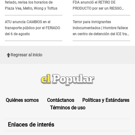
feriado, revisa los horarios de
FDA anunció el RETIRO DE
Plaza Vea, Metro, Wong y Tottus
PRODUCTO por ser un RIESGO
MORTAL para consumidores: ¿Cuál
es?
ATU anuncia CAMBIOS en el
Terror para inmigrantes
transporte público por el FERIADO
indocumentados | Hombre fallece
del 6 de agosto
en centro de detención del ICE tras
sufrir una "emergencia médica"
Regresar al inicio
Quiénes somos
Contáctanos
Políticas y Estándares
Términos de uso
Enlaces de interés