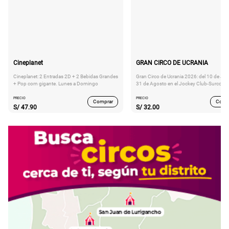
Cineplanet
GRAN CIRCO DE UCRANIA
Cineplanet: 2 Entradas 2D + 2 Bebidas Grandes
Gran Circo de Ucrania 2026: del 10 de Juli
+ Pop corn gigante. Lunes a Domingo
31 de Agosto en el Jockey Club-Surco
PRECIO
PRECIO
Comprar
Comp
S/
47.90
S/
32.00