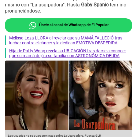
mismo con "La usurpadora". Hasta
Gaby Spanic
terminó
pronunciándose.
Únete al canal de Whatsapp de El Popular
Melissa Loza LLORA al revelar que su MAMÁ FALLECIÓ tras
luchar contra el cáncer y le dedican EMOTIVA DESPEDIDA
Hija de Patty Wong revela su UBICACIÓN tras darse a conocer
que su mamá dejó a su familia con ASTRONÓMICA DEUDA
Los usuarios no se guardaron nada sobre La Usurpadora.
Fuente: GLR