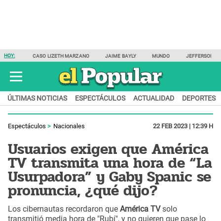
HOY:
CASO LIZETH MARZANO
JAIME BAYLY
MUNDO
JEFFERSON F
ÚLTIMAS NOTICIAS
ESPECTÁCULOS
ACTUALIDAD
DEPORTES
Espectáculos
Nacionales
22 FEB 2023 | 12:39 H
Usuarios exigen que América
TV transmita una hora de “La
Usurpadora” y Gaby Spanic se
pronuncia, ¿qué dijo?
Los cibernautas recordaron que
América TV
solo
transmitió media hora de "Rubí", y no quieren que pase lo