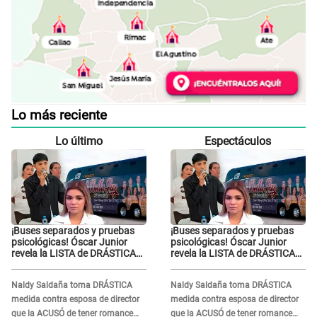
Lo más reciente
Lo último
Espectáculos
¡Buses separados y pruebas
¡Buses separados y pruebas
psicológicas! Óscar Junior
psicológicas! Óscar Junior
revela la LISTA de DRÁSTICAS
revela la LISTA de DRÁSTICAS
medidas para prevenir acoso
medidas para prevenir acoso
en 'La Bella Luz' tras caso
en 'La Bella Luz' tras caso
Naldy Saldaña toma DRÁSTICA
Naldy Saldaña toma DRÁSTICA
Naldy Saldaña
Naldy Saldaña
medida contra esposa de director
medida contra esposa de director
que la ACUSÓ de tener romance
que la ACUSÓ de tener romance