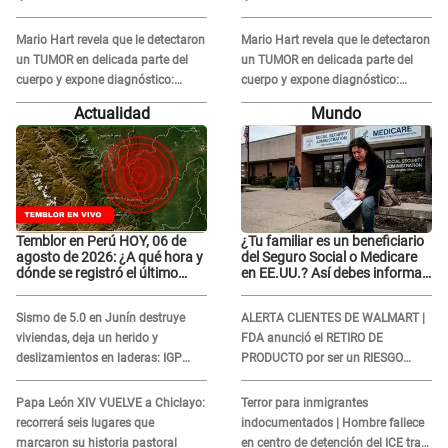
con él: "Muy triste..."
con él: "Muy triste..."
Mario Hart revela que le detectaron
Mario Hart revela que le detectaron
un TUMOR en delicada parte del
un TUMOR en delicada parte del
cuerpo y expone diagnóstico:
cuerpo y expone diagnóstico:
"Dolores muy fuertes..."
"Dolores muy fuertes..."
Actualidad
Mundo
Temblor en Perú HOY, 06 de
¿Tu familiar es un beneficiario
agosto de 2026: ¿A qué hora y
del Seguro Social o Medicare
dónde se registró el último
en EE.UU.? Así debes informar
sismo, según IGP?
sobre su muerte para EVITAR
COBROS
Sismo de 5.0 en Junín destruye
ALERTA CLIENTES DE WALMART |
viviendas, deja un herido y
FDA anunció el RETIRO DE
deslizamientos en laderas: IGP
PRODUCTO por ser un RIESGO
alerta sobre posibles réplicas
MORTAL para consumidores: ¿Cuál
es?
Papa León XIV VUELVE a Chiclayo:
Terror para inmigrantes
recorrerá seis lugares que
indocumentados | Hombre fallece
marcaron su historia pastoral
en centro de detención del ICE tras