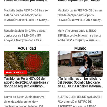
Saldaña pueden ser
Saldaña pueden ser
EDITADOS: "Yo tengo sus dos
EDITADOS: "Yo tengo sus dos
Mackeily Luján RESPONDE tras ser
Mackeily Luján RESPONDE tras ser
visitas..."
visitas..."
tildada de 'apañadora' por su
tildada de 'apañadora' por su
REACCIÓN al ver LLORAR a Naldy
REACCIÓN al ver LLORAR a Naldy
Saldaña tras acoso: "No sabía la
Saldaña tras acoso: "No sabía la
magnitud"
magnitud"
Rosario Sasieta ENCARA a Óscar
Mark Vito es grabado SIENDO
Junior por su SILENCIO y NO
'INFIEL' a Leslie Echevarría y hasta
apoyar a Naldy Saldaña tras
'embaraza' a mujer que sería su
denuncia en 'La Bella Luz': "¿Te
AMANTE: "¡Eres un desgraciado! "
Actualidad
Mundo
comieron la lengua?"
Temblor en Perú HOY, 06 de
¿Tu familiar es un beneficiario
agosto de 2026: ¿A qué hora y
del Seguro Social o Medicare
dónde se registró el último
en EE.UU.? Así debes informar
sismo, según IGP?
sobre su muerte para EVITAR
COBROS
Sismo de 5.0 en Junín destruye
ALERTA CLIENTES DE WALMART |
viviendas, deja un herido y
FDA anunció el RETIRO DE
deslizamientos en laderas: IGP
PRODUCTO por ser un RIESGO