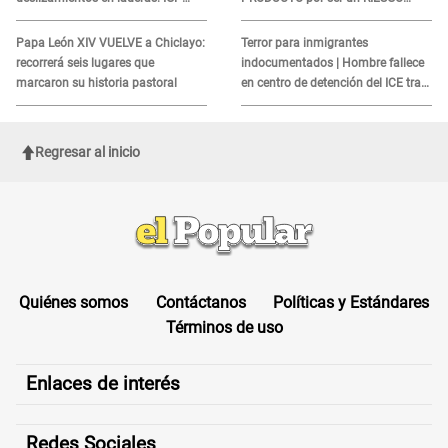
alerta sobre posibles réplicas
MORTAL para consumidores: ¿Cuál
es?
Papa León XIV VUELVE a Chiclayo:
Terror para inmigrantes
recorrerá seis lugares que
indocumentados | Hombre fallece
marcaron su historia pastoral
en centro de detención del ICE tras
sufrir una "emergencia médica"
Regresar al inicio
Quiénes somos
Contáctanos
Políticas y Estándares
Términos de uso
Enlaces de interés
Redes Sociales