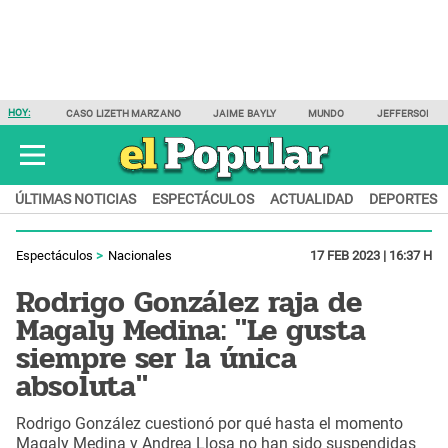
HOY:
CASO LIZETH MARZANO
JAIME BAYLY
MUNDO
JEFFERSON F
ÚLTIMAS NOTICIAS
ESPECTÁCULOS
ACTUALIDAD
DEPORTES
Espectáculos
Nacionales
17 FEB 2023 | 16:37 H
Rodrigo González raja de
Magaly Medina: "Le gusta
siempre ser la única
absoluta"
Rodrigo González cuestionó por qué hasta el momento
Magaly Medina y Andrea Llosa no han sido suspendidas