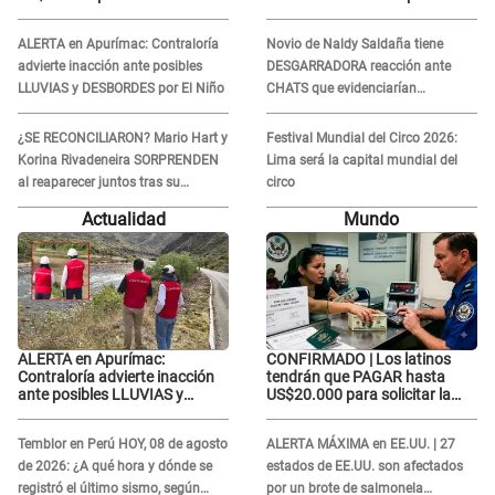
visa: ¿Perú está incluido?
juntos tras su DOLOROSA
separación: “Que siempre...”
ALERTA en Apurímac: Contraloría
Novio de Naldy Saldaña tiene
advierte inacción ante posibles
DESGARRADORA reacción ante
LLUVIAS y DESBORDES por El Niño
CHATS que evidenciarían
INFIDELIDAD con animador de 'La
Bella Luz': "Se puso..."
¿SE RECONCILIARON? Mario Hart y
Festival Mundial del Circo 2026:
Korina Rivadeneira SORPRENDEN
Lima será la capital mundial del
al reaparecer juntos tras su
circo
DOLOROSA separación: “Que
Actualidad
Mundo
siempre...”
ALERTA en Apurímac:
CONFIRMADO | Los latinos
Contraloría advierte inacción
tendrán que PAGAR hasta
ante posibles LLUVIAS y
US$20.000 para solicitar la
DESBORDES por El Niño
visa: ¿Perú está incluido?
Temblor en Perú HOY, 08 de agosto
ALERTA MÁXIMA en EE.UU. | 27
de 2026: ¿A qué hora y dónde se
estados de EE.UU. son afectados
registró el último sismo, según
por un brote de salmonela