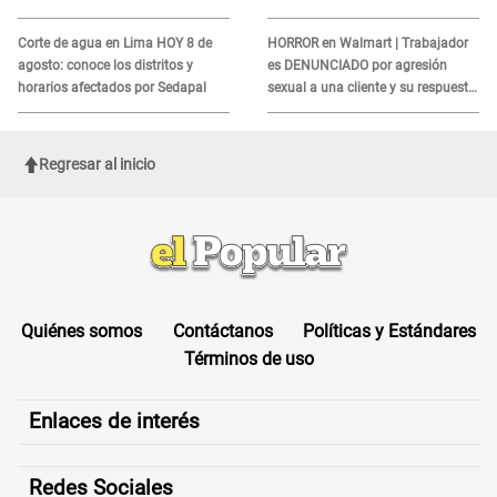
IGP?
relacionado a un producto MUY
UTILIZADO
Corte de agua en Lima HOY 8 de
HORROR en Walmart | Trabajador
agosto: conoce los distritos y
es DENUNCIADO por agresión
horarios afectados por Sedapal
sexual a una cliente y su respuesta
INDIGNÓ A TODOS
Regresar al inicio
Quiénes somos
Contáctanos
Políticas y Estándares
Términos de uso
Enlaces de interés
Redes Sociales