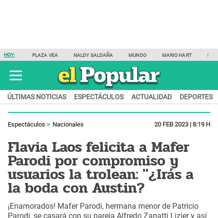
HOY:
PLAZA VEA
NALDY SALDAÑA
MUNDO
MARIO HART
SAM
ÚLTIMAS NOTICIAS
ESPECTÁCULOS
ACTUALIDAD
DEPORTES
Espectáculos
Nacionales
20 FEB 2023 | 8:19 H
Flavia Laos felicita a Mafer
Parodi por compromiso y
usuarios la trolean: "¿Irás a
la boda con Austin?
¡Enamorados! Mafer Parodi, hermana menor de Patricio
Parodi, se casará con su pareja Alfredo Zanatti Lizier y así