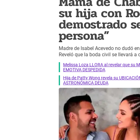
Mamá de Chab
su hija con R
demostrado s
persona”
Madre de Isabel Acevedo no dudó en 
Reveló que la boda civil se llevará a
Melissa Loza LLORA al revelar que su M
EMOTIVA DESPEDIDA
Hija de Patty Wong revela su UBICACIÓN
ASTRONÓMICA DEUDA