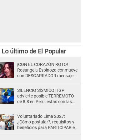
Lo último de El Popular
¡CON EL CORAZÓN ROTO!
Rosangela Espinoza conmueve
con DESGARRADOR mensaje
tras terrible pérdida: "Descansa
en paz..."
SILENCIO SÍSMICO | IGP
advierte posible TERREMOTO
de 8.8 en Perú: estas son las
zonas más expuestas
Voluntariado Lima 2027:
¿Cómo postular?, requisitos y
beneficios para PARTICIPAR en
los Juegos Panamericanos