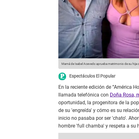
Mamá de Isabel Acevedo aprueba matrimonio de su hija 
Espectáculos El Popular
En la reciente edición de “América H
llamada telefónica con
Doña Rosa, m
oportunidad, la progenitora de la po
de su 'engreída' y cómo es su relaci
inicio no pasaba por ser 'chato'. Ahor
hombre 'full chamba' y respeta a su h