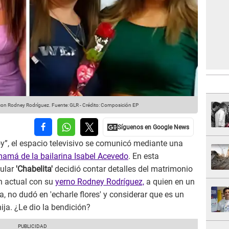
con Rodney Rodríguez.
Fuente: GLR
-
Crédito: Composición EP
oy”, el espacio televisivo se comunicó mediante una
amá de la bailarina Isabel Acevedo
. En esta
pular
'Chabelita'
decidió contar detalles del matrimonio
ón actual con su
yerno Rodney Rodríguez,
a quien en un
a, no dudó en 'echarle flores' y considerar que es un
ija. ¿Le dio la bendición?