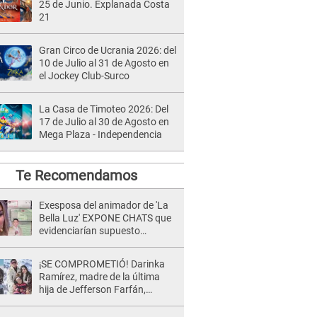
25 de Junio. Explanada Costa
21
Gran Circo de Ucrania 2026: del
10 de Julio al 31 de Agosto en
el Jockey Club-Surco
La Casa de Timoteo 2026: Del
17 de Julio al 30 de Agosto en
Mega Plaza - Independencia
Te Recomendamos
Exesposa del animador de 'La
Bella Luz' EXPONE CHATS que
evidenciarían supuesto
romance clandestino con Naldy
Saldaña, pese a tener pareja
¡SE COMPROMETIÓ! Darinka
Ramírez, madre de la última
hija de Jefferson Farfán,
anuncia su compromiso: "Sí,
para siempre"