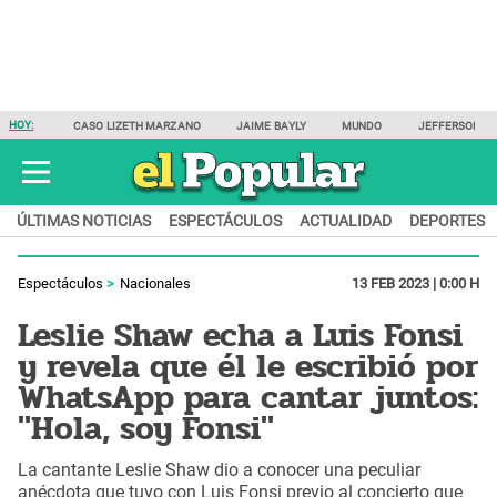
HOY:
CASO LIZETH MARZANO
JAIME BAYLY
MUNDO
JEFFERSON F
ÚLTIMAS NOTICIAS
ESPECTÁCULOS
ACTUALIDAD
DEPORTES
Espectáculos
Nacionales
13 FEB 2023 | 0:00 H
Leslie Shaw echa a Luis Fonsi
y revela que él le escribió por
WhatsApp para cantar juntos:
"Hola, soy Fonsi"
La cantante Leslie Shaw dio a conocer una peculiar
anécdota que tuvo con Luis Fonsi previo al concierto que