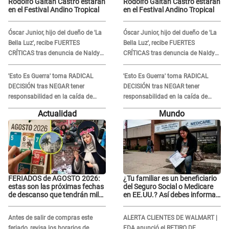
Rodolfo Gaitán Castro estarán
Rodolfo Gaitán Castro estarán
en el Festival Andino Tropical
en el Festival Andino Tropical
Óscar Junior, hijo del dueño de 'La
Óscar Junior, hijo del dueño de 'La
Bella Luz', recibe FUERTES
Bella Luz', recibe FUERTES
CRÍTICAS tras denuncia de Naldy
CRÍTICAS tras denuncia de Naldy
Saldaña contra su tío: "Cómplice"
Saldaña contra su tío: "Cómplice"
'Esto Es Guerra' toma RADICAL
'Esto Es Guerra' toma RADICAL
DECISIÓN tras NEGAR tener
DECISIÓN tras NEGAR tener
responsabilidad en la caída de
responsabilidad en la caída de
Kevin Díaz desde 8 metros de
Kevin Díaz desde 8 metros de
Actualidad
Mundo
altura
altura
FERIADOS de AGOSTO 2026:
¿Tu familiar es un beneficiario
estas son las próximas fechas
del Seguro Social o Medicare
de descanso que tendrán miles
en EE.UU.? Así debes informar
de peruanos
sobre su muerte para EVITAR
COBROS
Antes de salir de compras este
ALERTA CLIENTES DE WALMART |
feriado, revisa los horarios de
FDA anunció el RETIRO DE