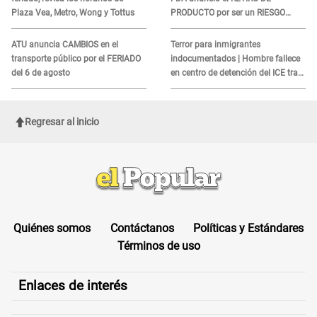
Plaza Vea, Metro, Wong y Tottus
PRODUCTO por ser un RIESGO
MORTAL para consumidores: ¿Cuál
es?
ATU anuncia CAMBIOS en el
Terror para inmigrantes
transporte público por el FERIADO
indocumentados | Hombre fallece
del 6 de agosto
en centro de detención del ICE tras
sufrir una "emergencia médica"
Regresar al inicio
Quiénes somos
Contáctanos
Políticas y Estándares
Términos de uso
Enlaces de interés