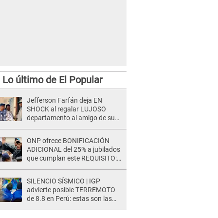
Lo último de El Popular
Jefferson Farfán deja EN
SHOCK al regalar LUJOSO
departamento al amigo de su
hijo y lo HUNDEN en redes: "A
su hija se lo negó"
ONP ofrece BONIFICACIÓN
ADICIONAL del 25% a jubilados
que cumplan este REQUISITO:
revisa si accedes aquí
SILENCIO SÍSMICO | IGP
advierte posible TERREMOTO
de 8.8 en Perú: estas son las
zonas más expuestas