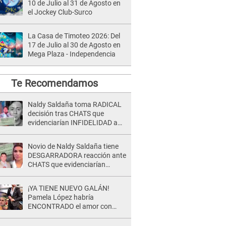
10 de Julio al 31 de Agosto en
el Jockey Club-Surco
La Casa de Timoteo 2026: Del
17 de Julio al 30 de Agosto en
Mega Plaza - Independencia
Te Recomendamos
Naldy Saldaña toma RADICAL
decisión tras CHATS que
evidenciarían INFIDELIDAD a
su novio con animador de 'La
Bella Luz': "Un día..."
Novio de Naldy Saldaña tiene
DESGARRADORA reacción ante
CHATS que evidenciarían
INFIDELIDAD con animador de
'La Bella Luz': "Se puso..."
¡YA TIENE NUEVO GALÁN!
Pamela López habría
ENCONTRADO el amor con
joven empresario y Pati Lorena
la ECHA en VIVO