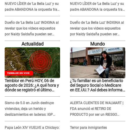
NUEVO LÍDER de 'La Bella Luz' y su
NUEVO LÍDER de 'La Bella Luz' y su
padre ABANDONA la orquesta tras
padre ABANDONA la orquesta tras
caso Naldy Saldaña: "Son
caso Naldy Saldaña: "Son
errores..."
errores..."
Dueño de 'La Bella Luz' INDIGNA al
Dueño de 'La Bella Luz' INDIGNA al
revelar que los videos expuestos
revelar que los videos expuestos
por Naldy Saldaña pueden ser
por Naldy Saldaña pueden ser
EDITADOS: "Yo tengo sus dos
EDITADOS: "Yo tengo sus dos
Actualidad
Mundo
visitas..."
visitas..."
Temblor en Perú HOY, 06 de
¿Tu familiar es un beneficiario
agosto de 2026: ¿A qué hora y
del Seguro Social o Medicare
dónde se registró el último
en EE.UU.? Así debes informar
sismo, según IGP?
sobre su muerte para EVITAR
COBROS
Sismo de 5.0 en Junín destruye
ALERTA CLIENTES DE WALMART |
viviendas, deja un herido y
FDA anunció el RETIRO DE
deslizamientos en laderas: IGP
PRODUCTO por ser un RIESGO
alerta sobre posibles réplicas
MORTAL para consumidores: ¿Cuál
es?
Papa León XIV VUELVE a Chiclayo:
Terror para inmigrantes