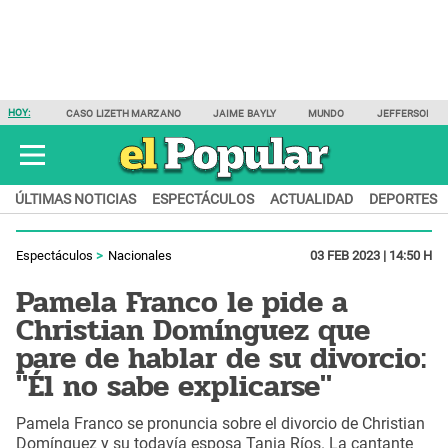
HOY:
CASO LIZETH MARZANO
JAIME BAYLY
MUNDO
JEFFERSON F
ÚLTIMAS NOTICIAS
ESPECTÁCULOS
ACTUALIDAD
DEPORTES
Espectáculos
Nacionales
03 FEB 2023 | 14:50 H
Pamela Franco le pide a
Christian Domínguez que
pare de hablar de su divorcio:
"Él no sabe explicarse"
Pamela Franco se pronuncia sobre el divorcio de Christian
Domínguez y su todavía esposa Tania Ríos. La cantante