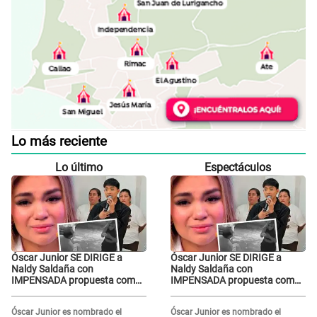
Lo más reciente
Lo último
Espectáculos
Óscar Junior SE DIRIGE a
Óscar Junior SE DIRIGE a
Naldy Saldaña con
Naldy Saldaña con
IMPENSADA propuesta como
IMPENSADA propuesta como
nuevo líder de 'La Bella Luz'
nuevo líder de 'La Bella Luz'
tras denuncia: "Otro tipo de
tras denuncia: "Otro tipo de
Óscar Junior es nombrado el
Óscar Junior es nombrado el
ley..."
ley..."