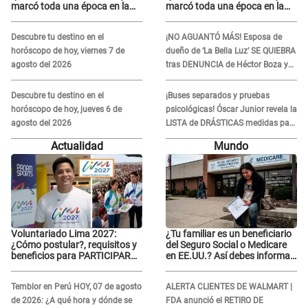
marcó toda una época en la
marcó toda una época en la
pantalla chica, así fue su
pantalla chica, así fue su
repentino adiós
repentino adiós
Descubre tu destino en el
¡NO AGUANTÓ MÁS! Esposa de
horóscopo de hoy, viernes 7 de
dueño de ‘La Bella Luz’ SE QUIEBRA
agosto del 2026
tras DENUNCIA de Héctor Boza y
ARREMETE contra Claudia Salazar
Descubre tu destino en el
¡Buses separados y pruebas
horóscopo de hoy, jueves 6 de
psicológicas! Óscar Junior revela la
agosto del 2026
LISTA de DRÁSTICAS medidas para
prevenir acoso en 'La Bella Luz' tras
Actualidad
Mundo
caso Naldy Saldaña
Voluntariado Lima 2027:
¿Tu familiar es un beneficiario
¿Cómo postular?, requisitos y
del Seguro Social o Medicare
beneficios para PARTICIPAR
en EE.UU.? Así debes informar
en los Juegos Panamericanos
sobre su muerte para EVITAR
COBROS
Temblor en Perú HOY, 07 de agosto
ALERTA CLIENTES DE WALMART |
de 2026: ¿A qué hora y dónde se
FDA anunció el RETIRO DE