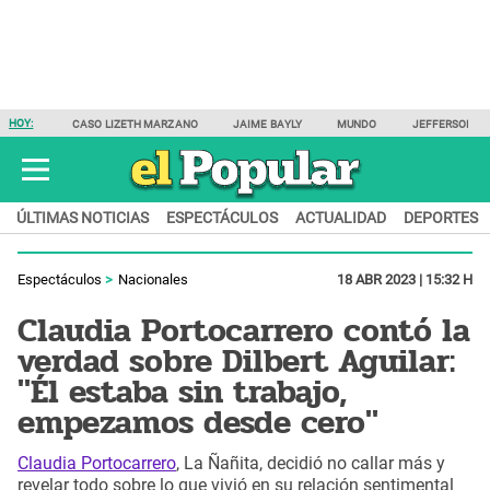
HOY:
CASO LIZETH MARZANO
JAIME BAYLY
MUNDO
JEFFERSON F
ÚLTIMAS NOTICIAS
ESPECTÁCULOS
ACTUALIDAD
DEPORTES
Espectáculos
Nacionales
18 ABR 2023 | 15:32 H
Claudia Portocarrero contó la
verdad sobre Dilbert Aguilar:
"Él estaba sin trabajo,
empezamos desde cero"
Claudia Portocarrero
, La Ñañita, decidió no callar más y
revelar todo sobre lo que vivió en su relación sentimental