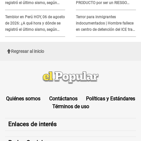
registró el último sismo, según
PRODUCTO por ser un RIESGO
IGP?
MORTAL para consumidores: ¿Cuál
es?
Temblor en Perú HOY, 06 de agosto
Terror para inmigrantes
de 2026: ¿A qué hora y dónde se
indocumentados | Hombre fallece
registró el último sismo, según
en centro de detención del ICE tras
IGP?
sufrir una "emergencia médica"
Regresar al inicio
Quiénes somos
Contáctanos
Políticas y Estándares
Términos de uso
Enlaces de interés