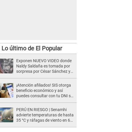
Lo último de El Popular
Exponen NUEVO VIDEO donde
Naldy Saldaña es tomada por
sorpresa por César Sánchez y
ella evidencia su REACCIÓN: Le
agarró la mano
¡Atención afiliados! SIS otorga
beneficio económico y así
puedes consultar con tu DNI si
te corresponde
PERÚ EN RIESGO | Senamhi
advierte temperaturas de hasta
35 °C y ráfagas de viento en 6
regiones del país