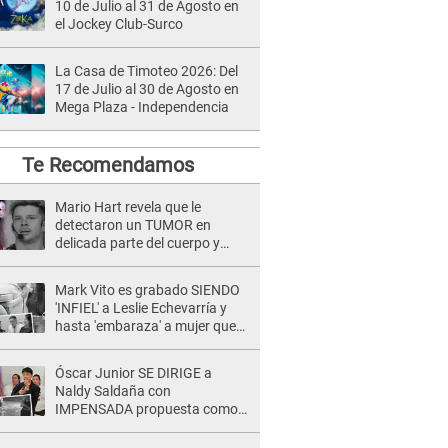
10 de Julio al 31 de Agosto en
el Jockey Club-Surco
La Casa de Timoteo 2026: Del
17 de Julio al 30 de Agosto en
Mega Plaza - Independencia
Te Recomendamos
Mario Hart revela que le
detectaron un TUMOR en
delicada parte del cuerpo y
expone diagnóstico: "Dolores
muy fuertes..."
Mark Vito es grabado SIENDO
'INFIEL' a Leslie Echevarría y
hasta 'embaraza' a mujer que
sería su AMANTE: "¡Eres un
desgraciado! "
Óscar Junior SE DIRIGE a
Naldy Saldaña con
IMPENSADA propuesta como
nuevo líder de 'La Bella Luz' tras
denuncia: "Otro tipo de ley..."