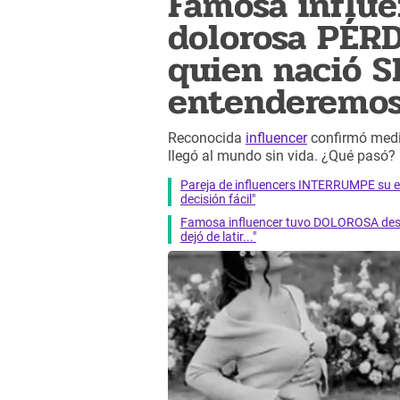
Famosa influe
dolorosa PÉRD
quien nació S
entenderemos.
Reconocida
influencer
confirmó medi
llegó al mundo sin vida. ¿Qué pasó?
Pareja de influencers INTERRUMPE su e
decisión fácil"
Famosa influencer tuvo DOLOROSA despe
dejó de latir..."