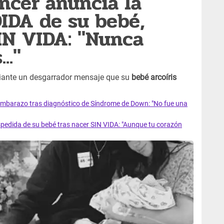
ncer anuncia la
IDA de su bebé,
IN VIDA: "Nunca
.."
ante un desgarrador mensaje que su
bebé arcoíris
mbarazo tras diagnóstico de Síndrome de Down: "No fue una
dida de su bebé tras nacer SIN VIDA: "Aunque tu corazón