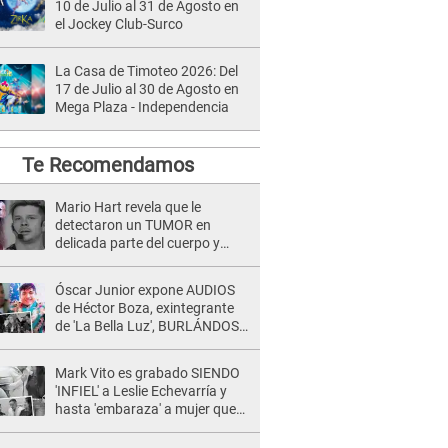
10 de Julio al 31 de Agosto en
el Jockey Club-Surco
La Casa de Timoteo 2026: Del
17 de Julio al 30 de Agosto en
Mega Plaza - Independencia
Te Recomendamos
Mario Hart revela que le
detectaron un TUMOR en
delicada parte del cuerpo y
expone diagnóstico: "Dolores
muy fuertes..."
Óscar Junior expone AUDIOS
de Héctor Boza, exintegrante
de 'La Bella Luz', BURLÁNDOSE
de Anely Dávila tras acusarlo
de maltrato: "Grábame..."
Mark Vito es grabado SIENDO
'INFIEL' a Leslie Echevarría y
hasta 'embaraza' a mujer que
sería su AMANTE: "¡Eres un
desgraciado! "