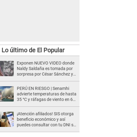
Lo último de El Popular
Exponen NUEVO VIDEO donde
Naldy Saldaña es tomada por
sorpresa por César Sánchez y
ella evidencia su REACCIÓN: Le
agarró la mano
PERÚ EN RIESGO | Senamhi
advierte temperaturas de hasta
35 °C y ráfagas de viento en 6
regiones del país
¡Atención afiliados! SIS otorga
beneficio económico y así
puedes consultar con tu DNI si
te corresponde