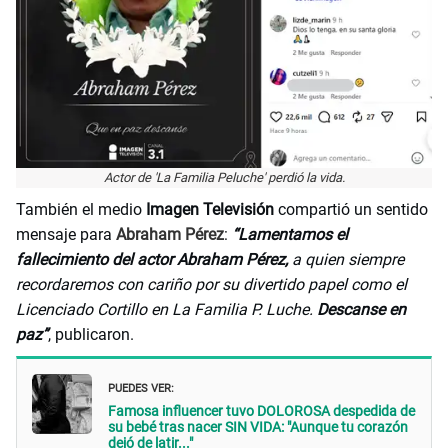
Actor de 'La Familia Peluche' perdió la vida.
También el medio
Imagen Televisión
compartió un sentido
mensaje para
Abraham Pérez
:
“Lamentamos el
fallecimiento del actor Abraham Pérez,
a quien siempre
recordaremos con cariño por su divertido papel como el
Licenciado Cortillo en La Familia P. Luche.
Descanse en
paz”
, publicaron.
PUEDES VER:
Famosa influencer tuvo DOLOROSA despedida de
su bebé tras nacer SIN VIDA: "Aunque tu corazón
dejó de latir..."