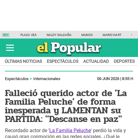
HOY:
PLAZA VEA
NALDY SALDAÑA
MUNDO
MARIO HART
SAM
ÚLTIMAS NOTICIAS
ESPECTÁCULOS
ACTUALIDAD
DEPORTES
Espectáculos
Internacionales
06 JUN 2026 | 8:55 H
Falleció querido actor de 'La
Familia Peluche' de forma
inesperada y LAMENTAN su
PARTIDA: "Descanse en paz"
Recordado actor de '
La Familia Peluche
' perdió la vida y
causó gran conmoción en las redes sociales. ¿Qué le