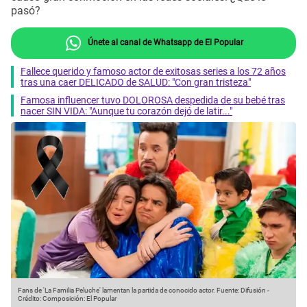
pasó?
Únete al canal de Whatsapp de El Popular
Fallece querido y famoso actor de exitosas series a los 72 años
tras una caer DELICADO de SALUD: "Con gran tristeza"
Famosa influencer tuvo DOLOROSA despedida de su bebé tras
nacer SIN VIDA: "Aunque tu corazón dejó de latir..."
Fans de 'La Familia Peluche' lamentan la partida de conocido actor.
Fuente: Difusión
-
Crédito: Composición: El Popular