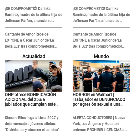
ella esté bien"
ella esté bien"
¡SE COMPROMETIÓ! Darinka
¡SE COMPROMETIÓ! Darinka
Ramírez, madre de la última hija de
Ramírez, madre de la última hija de
Jefferson Farfán, anuncia su
Jefferson Farfán, anuncia su
compromiso: "Sí, para siempre"
compromiso: "Sí, para siempre"
Cantante de Amor Rebelde
Cantante de Amor Rebelde
EXPONE a Óscar Junior de 'La
EXPONE a Óscar Junior de 'La
Bella Luz' tras comprometedor
Bella Luz' tras comprometedor
video y detalla DESAGRADABLE
video y detalla DESAGRADABLE
Actualidad
Mundo
momento: "Me hizo sentir
momento: "Me hizo sentir
incómoda"
incómoda"
ONP ofrece BONIFICACIÓN
HORROR en Walmart |
ADICIONAL del 25% a
Trabajador es DENUNCIADO
jubilados que cumplan este
por agresión sexual a una
REQUISITO: revisa si accedes
cliente y su respuesta
aquí
INDIGNÓ A TODOS
Simone Biles llega a Lima 2027 y
ALERTA CONDUCTORES | Nueva
deja mensaje a jóvenes atletas:
York, Los Ángeles y Houston
“Diviértanse y abracen el camino”
ordenan PROHIBIR LICENCIAS a