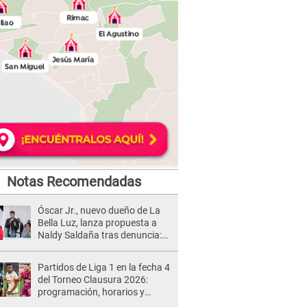
Notas Recomendadas
Óscar Jr., nuevo dueño de La
Bella Luz, lanza propuesta a
Naldy Saldaña tras denuncia:
“Va a haber otro tipo de ley”
Partidos de Liga 1 en la fecha 4
del Torneo Clausura 2026:
programación, horarios y
dónde ver