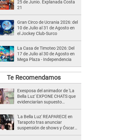
25 de Junio. Explanada Costa
21
Gran Circo de Ucrania 2026: del
10 de Julio al 31 de Agosto en
el Jockey Club-Surco
La Casa de Timoteo 2026: Del
17 de Julio al 30 de Agosto en
Mega Plaza - Independencia
Te Recomendamos
Exesposa del animador de 'La
Bella Luz' EXPONE CHATS que
evidenciarían supuesto
romance clandestino con Naldy
Saldaña, pese a tener pareja
'La Bella Luz' REAPARECE en
Tarapoto tras anunciar
suspensión de shows y Óscar
Junior se JUSTIFICA: "Por un
error no vamos a pagar todos"