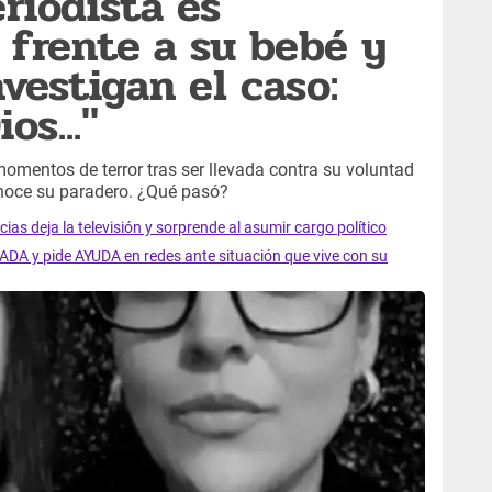
riodista es
frente a su bebé y
vestigan el caso:
os..."
momentos de terror tras ser llevada contra su voluntad
noce su paradero. ¿Qué pasó?
as deja la televisión y sorprende al asumir cargo político
A y pide AYUDA en redes ante situación que vive con su