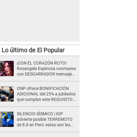
Lo último de El Popular
¡CON EL CORAZÓN ROTO!
Rosangela Espinoza conmueve
con DESGARRADOR mensaje
tras terrible pérdida: "Descansa
en paz..."
ONP ofrece BONIFICACIÓN
ADICIONAL del 25% a jubilados
que cumplan este REQUISITO:
revisa si accedes aquí
SILENCIO SÍSMICO | IGP
advierte posible TERREMOTO
de 8.8 en Perú: estas son las
zonas más expuestas