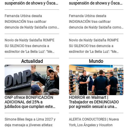
suspensión de shows y Óscar
suspensión de shows y Óscar
Junior se JUSTIFICA: "Por un
Junior se JUSTIFICA: "Por un
error no vamos a pagar todos"
error no vamos a pagar todos"
Fernanda Urbina desata
Fernanda Urbina desata
INDIGNACIÓN tras calificar
INDIGNACIÓN tras calificar
denuncia de Naldy Saldaña como
denuncia de Naldy Saldaña como
'acto bochornoso': "No es justo
'acto bochornoso': "No es justo
atacar a otra mujer"
atacar a otra mujer"
Novio de Naldy Saldaña ROMPE
Novio de Naldy Saldaña ROMPE
SU SILENCIO tras denuncia a
SU SILENCIO tras denuncia a
exdirector de 'La Bella Luz': "Me
exdirector de 'La Bella Luz': "Me
basta con que ella esté bien"
basta con que ella esté bien"
Actualidad
Mundo
ONP ofrece BONIFICACIÓN
HORROR en Walmart |
ADICIONAL del 25% a
Trabajador es DENUNCIADO
jubilados que cumplan este
por agresión sexual a una
REQUISITO: revisa si accedes
cliente y su respuesta
aquí
INDIGNÓ A TODOS
Simone Biles llega a Lima 2027 y
ALERTA CONDUCTORES | Nueva
deja mensaje a jóvenes atletas:
York, Los Ángeles y Houston