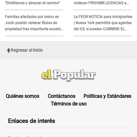
“Diviértanse y abracen el camino”
ordenan PROHIBIR LICENCIAS a
quienes no presenten ESTE
DOCUMENTO
Familias afectadas por sismo en
La PEOR NOTICIA para inmigrantes
Junín podrán obtener títulos de
| Nueva York permitirá que agentes
propiedad tras importante acuerdo
del ICE si puedan CUBRIRSE EL
de Cofopri
ROSTRO
Regresar al inicio
Quiénes somos
Contáctanos
Políticas y Estándares
Términos de uso
Enlaces de interés