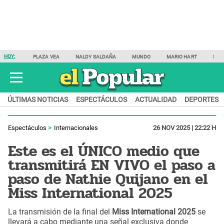
HOY:
PLAZA VEA
NALDY SALDAÑA
MUNDO
MARIO HART
SAM
ÚLTIMAS NOTICIAS
ESPECTÁCULOS
ACTUALIDAD
DEPORTES
Espectáculos
Internacionales
26 NOV 2025 | 22:22 H
Este es el ÚNICO medio que
transmitirá EN VIVO el paso a
paso de Nathie Quijano en el
Miss International 2025
La transmisión de la final del
Miss International 2025
se
llevará a cabo mediante una señal exclusiva donde