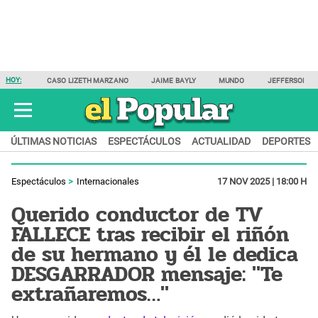
HOY:
CASO LIZETH MARZANO
JAIME BAYLY
MUNDO
JEFFERSON F
ÚLTIMAS NOTICIAS
ESPECTÁCULOS
ACTUALIDAD
DEPORTES
Espectáculos
Internacionales
17 NOV 2025 | 18:00 H
Querido conductor de TV
FALLECE tras recibir el riñón
de su hermano y él le dedica
DESGARRADOR mensaje: "Te
extrañaremos…"