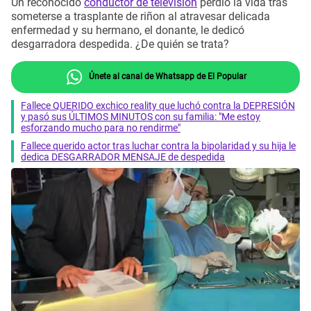
Un reconocido
conductor de televisión
perdió la vida tras
someterse a trasplante de riñon al atravesar delicada
enfermedad y su hermano, el donante, le dedicó
desgarradora despedida. ¿De quién se trata?
Únete al canal de Whatsapp de El Popular
Fallece QUERIDO exchico reality que luchó contra la DEPRESIÓN
y pasó sus ÚLTIMOS MINUTOS con su familia: "Me estoy
esforzando mucho para no rendirme"
Fallece querido actor tras luchar contra la bipolaridad y su hija le
dedica DESGARRADOR MENSAJE de despedida