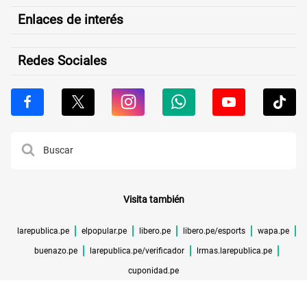
Enlaces de interés
Redes Sociales
Visita también
larepublica.pe
elpopular.pe
libero.pe
libero.pe/esports
wapa.pe
buenazo.pe
larepublica.pe/verificador
lrmas.larepublica.pe
cuponidad.pe
©TODOS LOS DERECHOS RESERVADOS -
2026