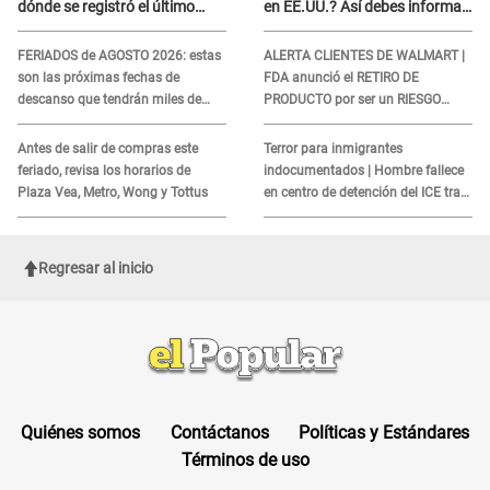
dónde se registró el último
en EE.UU.? Así debes informar
sismo, según IGP?
sobre su muerte para EVITAR
COBROS
FERIADOS de AGOSTO 2026: estas
ALERTA CLIENTES DE WALMART |
son las próximas fechas de
FDA anunció el RETIRO DE
descanso que tendrán miles de
PRODUCTO por ser un RIESGO
peruanos
MORTAL para consumidores: ¿Cuál
es?
Antes de salir de compras este
Terror para inmigrantes
feriado, revisa los horarios de
indocumentados | Hombre fallece
Plaza Vea, Metro, Wong y Tottus
en centro de detención del ICE tras
sufrir una "emergencia médica"
Regresar al inicio
Quiénes somos
Contáctanos
Políticas y Estándares
Términos de uso