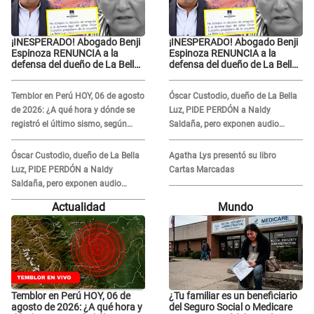
¡INESPERADO! Abogado Benji
¡INESPERADO! Abogado Benji
Espinoza RENUNCIA a la
Espinoza RENUNCIA a la
defensa del dueño de La Bella
defensa del dueño de La Bella
Luz tras difusión de
Luz tras difusión de
POLÉMICO audio: "Nada que
POLÉMICO audio: "Nada que
Temblor en Perú HOY, 06 de agosto
Óscar Custodio, dueño de La Bella
defender"
defender"
de 2026: ¿A qué hora y dónde se
Luz, PIDE PERDÓN a Naldy
registró el último sismo, según
Saldaña, pero exponen audio
IGP?
donde le reclama por VIDEOS: "No
hay necesidad de grabar"
Óscar Custodio, dueño de La Bella
Agatha Lys presentó su libro
Luz, PIDE PERDÓN a Naldy
Cartas Marcadas
Saldaña, pero exponen audio
donde le reclama por VIDEOS: "No
Actualidad
Mundo
hay necesidad de grabar"
Temblor en Perú HOY, 06 de
¿Tu familiar es un beneficiario
agosto de 2026: ¿A qué hora y
del Seguro Social o Medicare