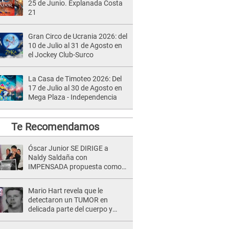
25 de Junio. Explanada Costa
21
Gran Circo de Ucrania 2026: del
10 de Julio al 31 de Agosto en
el Jockey Club-Surco
La Casa de Timoteo 2026: Del
17 de Julio al 30 de Agosto en
Mega Plaza - Independencia
Te Recomendamos
Óscar Junior SE DIRIGE a
Naldy Saldaña con
IMPENSADA propuesta como
nuevo líder de 'La Bella Luz' tras
denuncia: "Otro tipo de ley..."
Mario Hart revela que le
detectaron un TUMOR en
delicada parte del cuerpo y
expone diagnóstico: "Dolores
muy fuertes..."