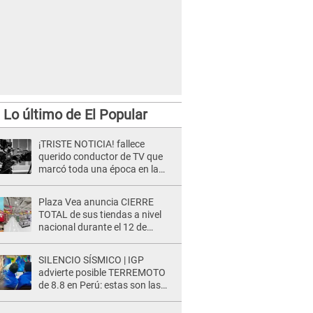
Lo último de El Popular
¡TRISTE NOTICIA! fallece
querido conductor de TV que
marcó toda una época en la
pantalla chica, así fue su
repentino adiós
Plaza Vea anuncia CIERRE
TOTAL de sus tiendas a nivel
nacional durante el 12 de
agosto por este MOTIVO
SILENCIO SÍSMICO | IGP
advierte posible TERREMOTO
de 8.8 en Perú: estas son las
zonas más expuestas