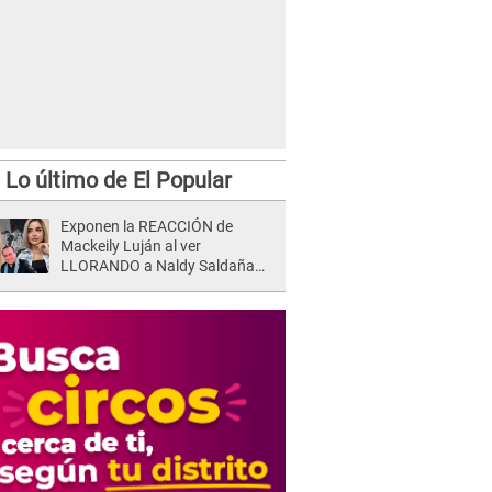
Lo último de El Popular
Exponen la REACCIÓN de
Mackeily Luján al ver
LLORANDO a Naldy Saldaña
tras AGRESIÓN de director de
'La Bella Luz': Esto hizo