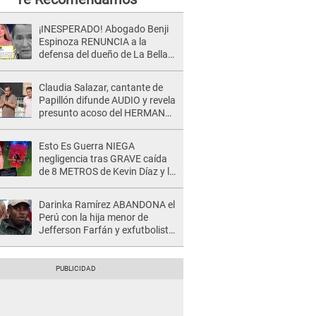
¡INESPERADO! Abogado Benji
Espinoza RENUNCIA a la
defensa del dueño de La Bella
Luz tras difusión de POLÉMICO
audio: "Nada que defender"
Claudia Salazar, cantante de
Papillón difunde AUDIO y revela
presunto acoso del HERMANO
del director musical de La Bella
Luz: "Me quedé asustada, en
Esto Es Guerra NIEGA
shock"
negligencia tras GRAVE caída
de 8 METROS de Kevin Díaz y lo
SEÑALAN: "No adoptó la
postura correcta"
Darinka Ramírez ABANDONA el
Perú con la hija menor de
Jefferson Farfán y exfutbolista
REACCIONA: "A ti que..."