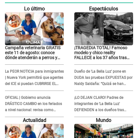
Lo último
Espectáculos
Campaña veterinaria GRATIS
¡TRAGEDIA TOTAL! Famoso
este 11 de agosto: conoce
modelo y chico reality
dónde atenderán a perros y
FALLECE a los 37 años tras
gatos sin costo
ACCIDENTE durante la
grabación de un comercial
La PEOR NOTICIA para inmigrantes
Dueño de 'La Bella Luz' pone en
| Nueva York permitirá que agentes
DUDA las pruebas EXPUESTAS por
del ICE si puedan CUBRIRSE EL
Naldy Saldaña: “Quizá se han
ROSTRO
editado...”
OFICIAL | Gobierno anuncia
¡LO DEJAN CLARO! Padres de
DRÁSTICO CAMBIO en los feriados
integrantes de 'La Bella Luz'
a nivel nacional: revisa como
DEFIENDEN a los dueños tras
quedarán los DÍAS LIBRES
denuncia: “Nunca vimos nada...”
Actualidad
Mundo