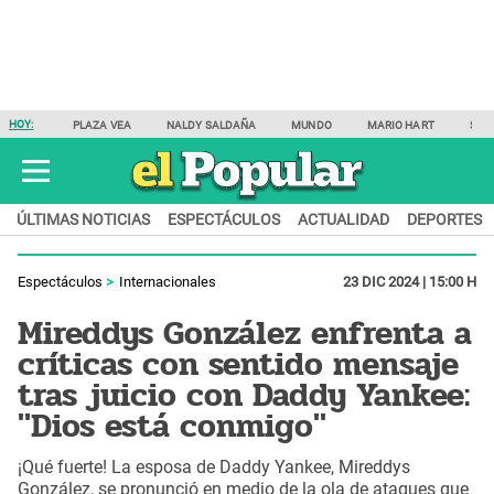
HOY:
PLAZA VEA
NALDY SALDAÑA
MUNDO
MARIO HART
SAM
ÚLTIMAS NOTICIAS
ESPECTÁCULOS
ACTUALIDAD
DEPORTES
Espectáculos
Internacionales
23 DIC 2024 | 15:00 H
Mireddys González enfrenta a
críticas con sentido mensaje
tras juicio con Daddy Yankee:
"Dios está conmigo"
¡Qué fuerte! La esposa de Daddy Yankee, Mireddys
González, se pronunció en medio de la ola de ataques que