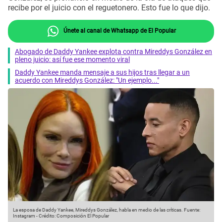
recibe por el juicio con el reguetonero. Esto fue lo que dijo.
Únete al canal de Whatsapp de El Popular
Abogado de Daddy Yankee explota contra Mireddys González en
pleno juicio: así fue ese momento viral
Daddy Yankee manda mensaje a sus hijos tras llegar a un
acuerdo con Mireddys González: "Un ejemplo..."
La esposa de Daddy Yankee, Mireddys González, habla en medio de las críticas.
Fuente:
Instagram
-
Crédito: Composición El Popular