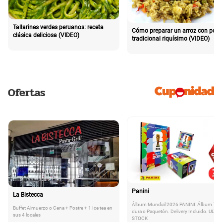
Tallarines verdes peruanos: receta
Cómo preparar un arroz con poll
clásica deliciosa (VIDEO)
tradicional riquísimo (VIDEO)
Ofertas
Panini
La Bistecca
Álbum Mundial 2026 PANINI: Álbum Tap
Buffet Almuerzo o Cena + Postre + 1 Ice tea en
dura o Paquetón. Delivery Incluido. ULTI
sus 4 locales
STOCK