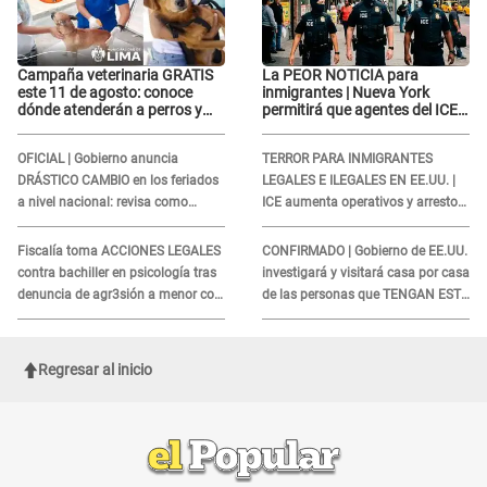
Campaña veterinaria GRATIS
La PEOR NOTICIA para
este 11 de agosto: conoce
inmigrantes | Nueva York
dónde atenderán a perros y
permitirá que agentes del ICE
gatos sin costo
si puedan CUBRIRSE EL
ROSTRO
OFICIAL | Gobierno anuncia
TERROR PARA INMIGRANTES
DRÁSTICO CAMBIO en los feriados
LEGALES E ILEGALES EN EE.UU. |
a nivel nacional: revisa como
ICE aumenta operativos y arrestos
quedarán los DÍAS LIBRES
a extranjeros en aeropuertos
Fiscalía toma ACCIONES LEGALES
CONFIRMADO | Gobierno de EE.UU.
contra bachiller en psicología tras
investigará y visitará casa por casa
denuncia de agr3sión a menor con
de las personas que TENGAN ESTE
autismo
TRABAJO
Regresar al inicio