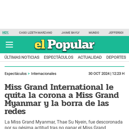
HOY:
CASO LIZETH MARZANO
JAIME BAYLY
MUNDO
JEFFERSON F
ÚLTIMAS NOTICIAS
ESPECTÁCULOS
ACTUALIDAD
DEPORTES
Espectáculos
Internacionales
30 OCT 2024 | 12:23 H
Miss Grand International le
quita la corona a Miss Grand
Myanmar y la borra de las
redes
La Miss Grand Myanmar, Thae Su Nyein, fue descoronada
por su pésima actitud tras no ganar el Miss Grand