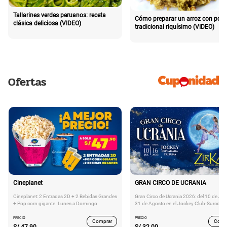
Tallarines verdes peruanos: receta
Cómo preparar un arroz con poll
clásica deliciosa (VIDEO)
tradicional riquísimo (VIDEO)
Ofertas
Cineplanet
GRAN CIRCO DE UCRANIA
Cineplanet: 2 Entradas 2D + 2 Bebidas Grandes
Gran Circo de Ucrania 2026: del 10 de Juli
+ Pop corn gigante. Lunes a Domingo
31 de Agosto en el Jockey Club-Surco
PRECIO
PRECIO
Comprar
Comp
S/
47.90
S/
32.00