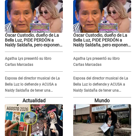
Óscar Custodio, dueño de La
Óscar Custodio, dueño de La
Bella Luz, PIDE PERDÓN a
Bella Luz, PIDE PERDÓN a
Naldy Saldaña, pero exponen
Naldy Saldaña, pero exponen
audio donde le reclama por
audio donde le reclama por
VIDEOS: "No hay necesidad de
VIDEOS: "No hay necesidad de
Agatha Lys presentó su libro
Agatha Lys presentó su libro
grabar"
grabar"
Cartas Marcadas
Cartas Marcadas
Esposa del director musical de La
Esposa del director musical de La
Bella Luz lo defiende y ACUSA a
Bella Luz lo defiende y ACUSA a
Naldy Saldaña de tener una
Naldy Saldaña de tener una
relación con él y otros integrantes
relación con él y otros integrantes
Actualidad
Mundo