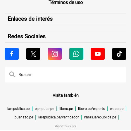
Términos de uso
Enlaces de interés
Redes Sociales
Visita también
larepublica.pe
elpopular.pe
libero.pe
libero.pe/esports
wapa.pe
buenazo.pe
larepublica.pe/verificador
lrmas.larepublica.pe
cuponidad.pe