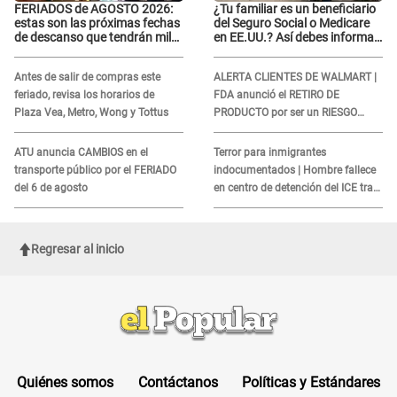
FERIADOS de AGOSTO 2026:
¿Tu familiar es un beneficiario
estas son las próximas fechas
del Seguro Social o Medicare
de descanso que tendrán miles
en EE.UU.? Así debes informar
de peruanos
sobre su muerte para EVITAR
COBROS
Antes de salir de compras este
ALERTA CLIENTES DE WALMART |
feriado, revisa los horarios de
FDA anunció el RETIRO DE
Plaza Vea, Metro, Wong y Tottus
PRODUCTO por ser un RIESGO
MORTAL para consumidores: ¿Cuál
es?
ATU anuncia CAMBIOS en el
Terror para inmigrantes
transporte público por el FERIADO
indocumentados | Hombre fallece
del 6 de agosto
en centro de detención del ICE tras
sufrir una "emergencia médica"
Regresar al inicio
Quiénes somos
Contáctanos
Políticas y Estándares