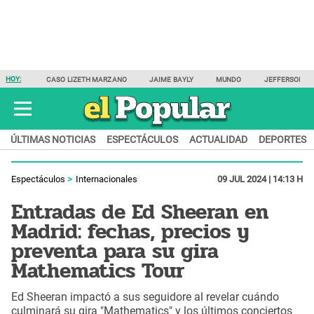
HOY:
CASO LIZETH MARZANO
JAIME BAYLY
MUNDO
JEFFERSON F
ÚLTIMAS NOTICIAS
ESPECTÁCULOS
ACTUALIDAD
DEPORTES
Espectáculos
Internacionales
09 JUL 2024 | 14:13 H
Entradas de Ed Sheeran en
Madrid: fechas, precios y
preventa para su gira
Mathematics Tour
Ed Sheeran impactó a sus seguidore al revelar cuándo
culminará su gira "Mathematics" y los últimos conciertos