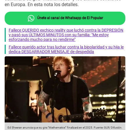
en Europa. En esta nota los detalles.
Únete al canal de Whatsapp de El Popular
Fallece QUERIDO exchico reality que luchó contra la DEPRESIÓN
y pasó sus ÚLTIMOS MINUTOS con su familia: "Me estoy
esforzando mucho para no rendirme"
Fallece querido actor tras luchar contra la bipolaridad y su hija le
dedica DESGARRADOR MENSAJE de despedida
Ed Sheeran anuncia que su gira "Mathematics” finalizará en el 2025.
Fuente: GLR/ Difusión.