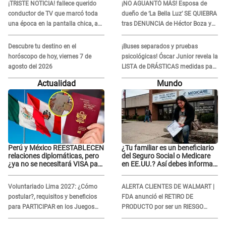
¡TRISTE NOTICIA! fallece querido
¡NO AGUANTÓ MÁS! Esposa de
conductor de TV que marcó toda
dueño de ‘La Bella Luz’ SE QUIEBRA
una época en la pantalla chica, así
tras DENUNCIA de Héctor Boza y
fue su repentino adiós
ARREMETE contra Claudia Salazar
Descubre tu destino en el
¡Buses separados y pruebas
horóscopo de hoy, viernes 7 de
psicológicas! Óscar Junior revela la
agosto del 2026
LISTA de DRÁSTICAS medidas para
prevenir acoso en 'La Bella Luz' tras
Actualidad
Mundo
caso Naldy Saldaña
Perú y México REESTABLECEN
¿Tu familiar es un beneficiario
relaciones diplomáticas, pero
del Seguro Social o Medicare
¿ya no se necesitará VISA para
en EE.UU.? Así debes informar
viajar?
sobre su muerte para EVITAR
COBROS
Voluntariado Lima 2027: ¿Cómo
ALERTA CLIENTES DE WALMART |
postular?, requisitos y beneficios
FDA anunció el RETIRO DE
para PARTICIPAR en los Juegos
PRODUCTO por ser un RIESGO
Panamericanos
MORTAL para consumidores: ¿Cuál