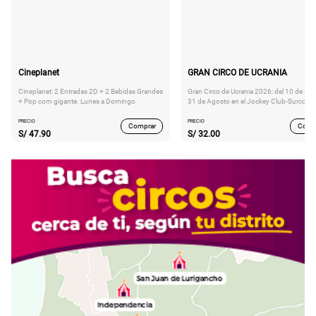
Cineplanet
GRAN CIRCO DE UCRANIA
Cineplanet: 2 Entradas 2D + 2 Bebidas Grandes
Gran Circo de Ucrania 2026: del 10 de Juli
+ Pop corn gigante. Lunes a Domingo
31 de Agosto en el Jockey Club-Surco
PRECIO
PRECIO
Comprar
Comp
S/
47.90
S/
32.00