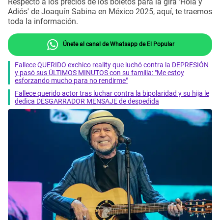
Respecto a los precios de los boletos para la gira 'Hola y
Adiós' de Joaquín Sabina en México 2025, aquí, te traemos
toda la información.
Únete al canal de Whatsapp de El Popular
Fallece QUERIDO exchico reality que luchó contra la DEPRESIÓN
y pasó sus ÚLTIMOS MINUTOS con su familia: "Me estoy
esforzando mucho para no rendirme"
Fallece querido actor tras luchar contra la bipolaridad y su hija le
dedica DESGARRADOR MENSAJE de despedida