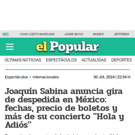
HOY:
CASO LIZETH MARZANO
JAIME BAYLY
MUNDO
JEFFERSON F
ÚLTIMAS NOTICIAS
ESPECTÁCULOS
ACTUALIDAD
DEPORTES
Espectáculos
Internacionales
30 JUL 2024 | 22:34 H
Joaquín Sabina anuncia gira
de despedida en México:
fechas, precio de boletos y
más de su concierto "Hola y
Adiós"