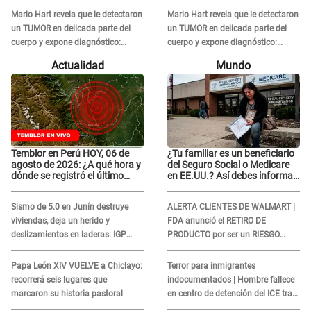
Mario Hart revela que le detectaron
Mario Hart revela que le detectaron
un TUMOR en delicada parte del
un TUMOR en delicada parte del
cuerpo y expone diagnóstico:
cuerpo y expone diagnóstico:
"Dolores muy fuertes..."
"Dolores muy fuertes..."
Actualidad
Mundo
Temblor en Perú HOY, 06 de
¿Tu familiar es un beneficiario
agosto de 2026: ¿A qué hora y
del Seguro Social o Medicare
dónde se registró el último
en EE.UU.? Así debes informar
sismo, según IGP?
sobre su muerte para EVITAR
COBROS
Sismo de 5.0 en Junín destruye
ALERTA CLIENTES DE WALMART |
viviendas, deja un herido y
FDA anunció el RETIRO DE
deslizamientos en laderas: IGP
PRODUCTO por ser un RIESGO
alerta sobre posibles réplicas
MORTAL para consumidores: ¿Cuál
es?
Papa León XIV VUELVE a Chiclayo:
Terror para inmigrantes
recorrerá seis lugares que
indocumentados | Hombre fallece
marcaron su historia pastoral
en centro de detención del ICE tras
sufrir una "emergencia médica"