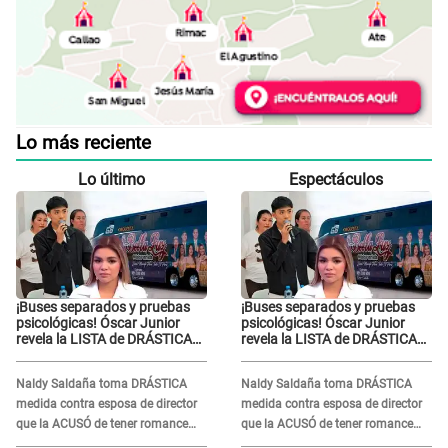
Lo más reciente
Lo último
Espectáculos
¡Buses separados y pruebas
¡Buses separados y pruebas
psicológicas! Óscar Junior
psicológicas! Óscar Junior
revela la LISTA de DRÁSTICAS
revela la LISTA de DRÁSTICAS
medidas para prevenir acoso
medidas para prevenir acoso
en 'La Bella Luz' tras caso
en 'La Bella Luz' tras caso
Naldy Saldaña toma DRÁSTICA
Naldy Saldaña toma DRÁSTICA
Naldy Saldaña
Naldy Saldaña
medida contra esposa de director
medida contra esposa de director
que la ACUSÓ de tener romance
que la ACUSÓ de tener romance
con él: "Muy triste..."
con él: "Muy triste..."