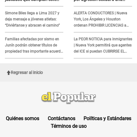
REQUISITO: revisa si accedes
cliente y su respuesta
aquí
INDIGNÓ A TODOS
Simone Biles llega a Lima 2027 y
ALERTA CONDUCTORES | Nueva
deja mensaje a jóvenes atletas:
York, Los Ángeles y Houston
“Diviértanse y abracen el camino”
ordenan PROHIBIR LICENCIAS a
quienes no presenten ESTE
DOCUMENTO
Familias afectadas por sismo en
La PEOR NOTICIA para inmigrantes
Junín podrán obtener títulos de
| Nueva York permitirá que agentes
propiedad tras importante acuerdo
del ICE si puedan CUBRIRSE EL
de Cofopri
ROSTRO
Regresar al inicio
Quiénes somos
Contáctanos
Políticas y Estándares
Términos de uso