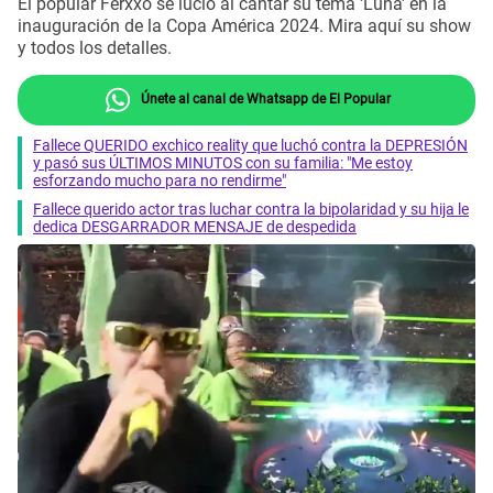
El popular Ferxxo se lució al cantar su tema 'Luna' en la
inauguración de la Copa América 2024. Mira aquí su show
y todos los detalles.
Únete al canal de Whatsapp de El Popular
Fallece QUERIDO exchico reality que luchó contra la DEPRESIÓN
y pasó sus ÚLTIMOS MINUTOS con su familia: "Me estoy
esforzando mucho para no rendirme"
Fallece querido actor tras luchar contra la bipolaridad y su hija le
dedica DESGARRADOR MENSAJE de despedida