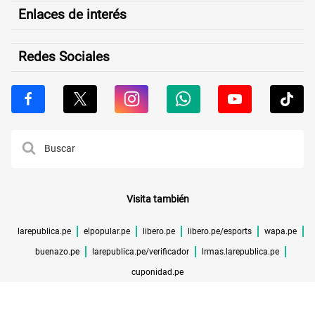
Enlaces de interés
Redes Sociales
Visita también
larepublica.pe
elpopular.pe
libero.pe
libero.pe/esports
wapa.pe
buenazo.pe
larepublica.pe/verificador
lrmas.larepublica.pe
cuponidad.pe
©TODOS LOS DERECHOS RESERVADOS -
2026