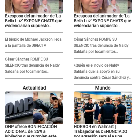
Exesposa del animador de 'La
Exesposa del animador de 'La
Bella Luz' EXPONE CHATS que
Bella Luz' EXPONE CHATS que
evidenciarían supuesto
evidenciarían supuesto
romance clandestino con
romance clandestino con
Naldy Saldaña, pese a tener
Naldy Saldaña, pese a tener
El biopic de Michael Jackson llega
César Sánchez ROMPE SU
pareja
pareja
a la pantalla de DIRECTV
SILENCIO tras denuncia de Naldy
Saldaña por tocamientos
indebidos: "Pido respetar la
César Sánchez ROMPE SU
presunción de inocencia"
SILENCIO tras denuncia de Naldy
¿Quién es el novio de Naldy
Saldaña por tocamientos
Saldaña que la apoyó en su
indebidos: "Pido respetar la
denuncia contra César Sánchez y
presunción de inocencia"
confrontó al dueño de 'La Bella
Actualidad
Mundo
Luz'?
ONP ofrece BONIFICACIÓN
HORROR en Walmart |
ADICIONAL del 25% a
Trabajador es DENUNCIADO
jubilados que cumplan este
por agresión sexual a una