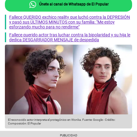
Únete al canal de Whatsapp de El Popular
Fallece QUERIDO exchico reality que luchó contra la DEPRESIÓN
y pasó sus ÚLTIMOS MINUTOS con su familia: "Me estoy
esforzando mucho para no rendirme"
Fallece querido actor tras luchar contra la bipolaridad y su hija le
dedica DESGARRADOR MENSAJE de despedida
El reconocido actor interpreta el protagónico en Wonka.
Fuente: Google
-
Crédito:
Composición: El Popular