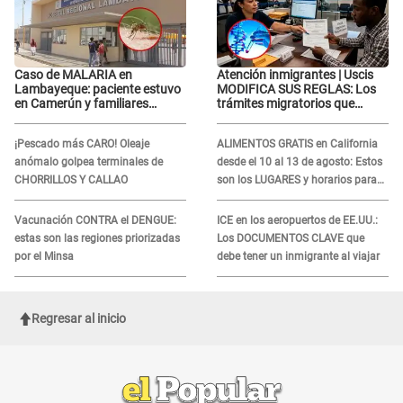
Caso de MALARIA en
Atención inmigrantes | Uscis
Lambayeque: paciente estuvo
MODIFICA SUS REGLAS: Los
en Camerún y familiares
trámites migratorios que
denuncian demora en
podrían necesitar tu prueba de
tratamiento
ADN
¡Pescado más CARO! Oleaje
ALIMENTOS GRATIS en California
anómalo golpea terminales de
desde el 10 al 13 de agosto: Estos
CHORRILLOS Y CALLAO
son los LUGARES y horarios para
recibir la ayuda
Vacunación CONTRA el DENGUE:
ICE en los aeropuertos de EE.UU.:
estas son las regiones priorizadas
Los DOCUMENTOS CLAVE que
por el Minsa
debe tener un inmigrante al viajar
Regresar al inicio