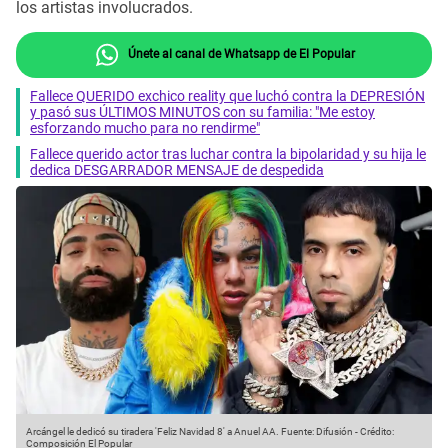
los artistas involucrados.
Únete al canal de Whatsapp de El Popular
Fallece QUERIDO exchico reality que luchó contra la DEPRESIÓN
y pasó sus ÚLTIMOS MINUTOS con su familia: "Me estoy
esforzando mucho para no rendirme"
Fallece querido actor tras luchar contra la bipolaridad y su hija le
dedica DESGARRADOR MENSAJE de despedida
Arcángel le dedicó su tiradera 'Feliz Navidad 8' a Anuel AA.
Fuente: Difusión
-
Crédito:
Composición El Popular