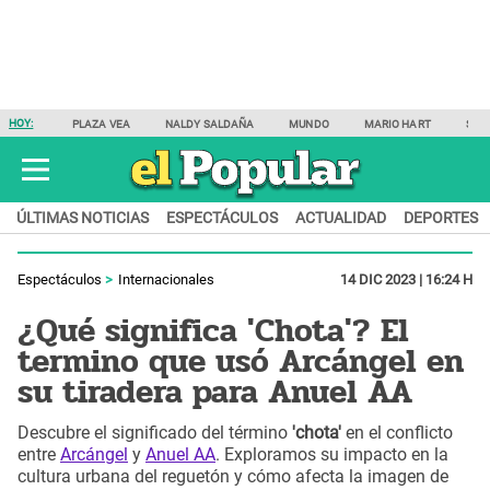
HOY:
PLAZA VEA
NALDY SALDAÑA
MUNDO
MARIO HART
SAM
ÚLTIMAS NOTICIAS
ESPECTÁCULOS
ACTUALIDAD
DEPORTES
Espectáculos
Internacionales
14 DIC 2023 | 16:24 H
¿Qué significa 'Chota'? El
termino que usó Arcángel en
su tiradera para Anuel AA
Descubre el significado del término
'chota'
en el conflicto
entre
Arcángel
y
Anuel AA
. Exploramos su impacto en la
cultura urbana del reguetón y cómo afecta la imagen de