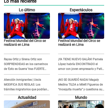
Lo más reciente
Lo último
Espectáculos
Festival Mundial del Circo se
Festival Mundial del Circo se
realizará en Lima
realizará en Lima
Raysa Ortiz y Sirena Ortiz son
¡YA TIENE NUEVO GALÁN! Pamela
SORPRENDIDAS en los camerinos
López habría ENCONTRADO el
de ‘Esto es Guerra’ tras FUERTE
amor con joven empresario y Pati
ENFRENTAMIENTO con Gabriel
Lorena la ECHA en VIVO
Moisés: “Gracias”
Atención inmigrantes | Uscis
¡NO SE GUARDÓ NADA! Magaly
MODIFICA SUS REGLAS: Los
Medina TILDA a Milett Figueroa de
trámites migratorios que podrían
“mosquita muerta” y cuestiona su
necesitar tu prueba de ADN
RECONCILIACIÓN con Marcelo
Actualidad
Mundo
Tinelli en TV argentina