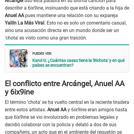
Arcángel
usó esta palabra en su última canción para
describir a 6ix9ine, insinuando que está criando a la hija de
Anuel AA
pues mantiene una relación con su expareja
Yailín La Más Viral
. Esto no es solo un comentario casual,
sino una acusación directa en un mundo donde ser un
'chota' es visto como una gran traición.
PUEDES VER:
Karol G: ¿Cuántas casas tiene la 'Bichota' y en qué
países se encuentran?
El conflicto entre Arcángel, Anuel AA
y 6ix9ine
El término 'chota' se ha vuelto central en la reciente tiradera
entre estos artistas.
Anuel AA
y 6ix9ine eran amigos hasta
que 6ix9ine se vio involucrado en problemas legales y
decidió colaborar con la policía y delató a dos de sus
compañeris, un acto que en el ambiente del reguetón se