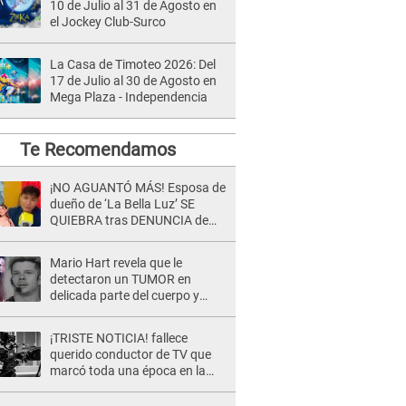
10 de Julio al 31 de Agosto en
el Jockey Club-Surco
La Casa de Timoteo 2026: Del
17 de Julio al 30 de Agosto en
Mega Plaza - Independencia
Te Recomendamos
¡NO AGUANTÓ MÁS! Esposa de
dueño de ‘La Bella Luz’ SE
QUIEBRA tras DENUNCIA de
Héctor Boza y ARREMETE
contra Claudia Salazar
Mario Hart revela que le
detectaron un TUMOR en
delicada parte del cuerpo y
expone diagnóstico: "Dolores
muy fuertes..."
¡TRISTE NOTICIA! fallece
querido conductor de TV que
marcó toda una época en la
pantalla chica, así fue su
repentino adiós