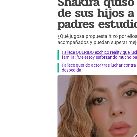
Shakira quiso 
de sus hijos a
padres estudi
¿Qué jugosa propuesta hizo por ello
acompañados y puedan superar mej
Fallece QUERIDO exchico reality que 
familia: "Me estoy esforzando mucho pa
Fallece querido actor tras luchar cont
despedida