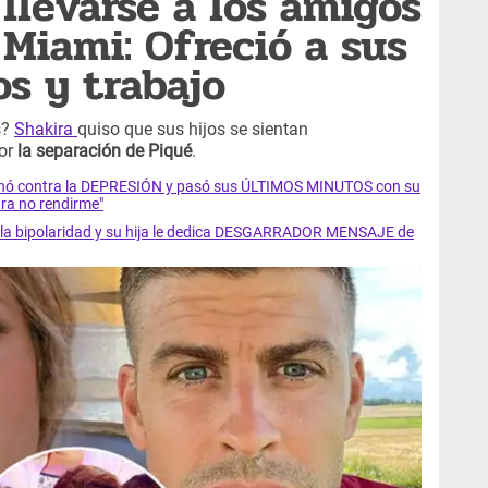
llevarse a los amigos
 Miami: Ofreció a sus
os y trabajo
s?
Shakira
quiso que sus hijos se sientan
or
la separación de Piqué
.
luchó contra la DEPRESIÓN y pasó sus ÚLTIMOS MINUTOS con su
ra no rendirme"
ra la bipolaridad y su hija le dedica DESGARRADOR MENSAJE de