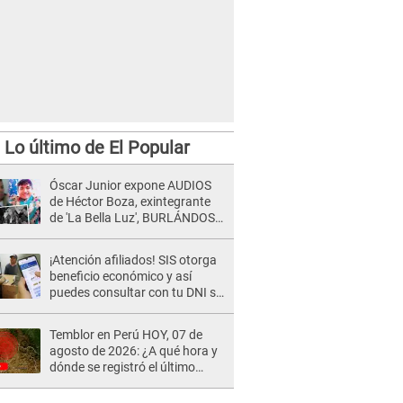
Lo último de El Popular
Óscar Junior expone AUDIOS
de Héctor Boza, exintegrante
de 'La Bella Luz', BURLÁNDOSE
de Anely Dávila tras acusarlo
de maltrato: "Grábame..."
¡Atención afiliados! SIS otorga
beneficio económico y así
puedes consultar con tu DNI si
te corresponde
Temblor en Perú HOY, 07 de
agosto de 2026: ¿A qué hora y
dónde se registró el último
sismo, según IGP?