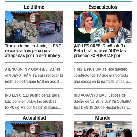
Lo último
Espectáculos
Tras el sismo en Junín, la PNP
¡NO LES CREE! Dueño de 'La
rescató a tres personas
Bella Luz' pone en DUDA las
atrapadas por un derrumbe y
pruebas EXPUESTAS por
reforzó los operativos de
Naldy Saldaña: “Quizá se han
emergencia
editado...”
ATENCIÓN INMIGRANTES | Así es
¡TRISTE NOTICIA! fallece querido
el NUEVO TRÁMITE para renovar tu
conductor de TV que marcó toda
permiso de trabajo EAD en agosto
una época en la pantalla chica, así
del 2026
fue su repentino adiós
¡NO LES CREE! Dueño de 'La Bella
¡NO AGUANTÓ MÁS! Esposa de
Luz' pone en DUDA las pruebas
dueño de ‘La Bella Luz’ SE QUIEBRA
EXPUESTAS por Naldy Saldaña:
tras DENUNCIA de Héctor Boza y
“Quizá se han editado...”
ARREMETE contra Claudia Salazar
Actualidad
Mundo