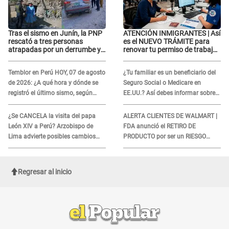
Tras el sismo en Junín, la PNP
ATENCIÓN INMIGRANTES | Así
rescató a tres personas
es el NUEVO TRÁMITE para
atrapadas por un derrumbe y
renovar tu permiso de trabajo
reforzó los operativos de
EAD en agosto del 2026
emergencia
Temblor en Perú HOY, 07 de agosto
¿Tu familiar es un beneficiario del
de 2026: ¿A qué hora y dónde se
Seguro Social o Medicare en
registró el último sismo, según
EE.UU.? Así debes informar sobre
IGP?
su muerte para EVITAR COBROS
¿Se CANCELA la visita del papa
ALERTA CLIENTES DE WALMART |
León XIV a Perú? Arzobispo de
FDA anunció el RETIRO DE
Lima advierte posibles cambios
PRODUCTO por ser un RIESGO
por fénomeno El Niño
MORTAL para consumidores: ¿Cuál
es?
Regresar al inicio