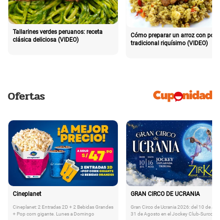
Tallarines verdes peruanos: receta
Cómo preparar un arroz con poll
clásica deliciosa (VIDEO)
tradicional riquísimo (VIDEO)
Ofertas
Cineplanet
GRAN CIRCO DE UCRANIA
Cineplanet: 2 Entradas 2D + 2 Bebidas Grandes
Gran Circo de Ucrania 2026: del 10 de Juli
+ Pop corn gigante. Lunes a Domingo
31 de Agosto en el Jockey Club-Surco