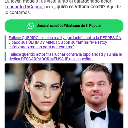
La joven modelo fue vista junto al galardonado actor
Leonardo DiCaprio
, pero ¿
quién es Vittoria Ceretti
? Aquí te
lo contamos.
Únete al canal de Whatsapp de El Popular
Fallece QUERIDO exchico reality que luchó contra la DEPRESIÓN
y pasó sus ÚLTIMOS MINUTOS con su familia: "Me estoy
esforzando mucho para no rendirme"
Fallece querido actor tras luchar contra la bipolaridad y su hija le
dedica DESGARRADOR MENSAJE de despedida