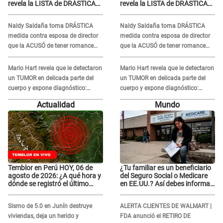
revela la LISTA de DRÁSTICAS
revela la LISTA de DRÁSTICAS
medidas para prevenir acoso
medidas para prevenir acoso
en 'La Bella Luz' tras caso
en 'La Bella Luz' tras caso
Naldy Saldaña toma DRÁSTICA
Naldy Saldaña toma DRÁSTICA
Naldy Saldaña
Naldy Saldaña
medida contra esposa de director
medida contra esposa de director
que la ACUSÓ de tener romance
que la ACUSÓ de tener romance
con él: "Muy triste..."
con él: "Muy triste..."
Mario Hart revela que le detectaron
Mario Hart revela que le detectaron
un TUMOR en delicada parte del
un TUMOR en delicada parte del
cuerpo y expone diagnóstico:
cuerpo y expone diagnóstico:
"Dolores muy fuertes..."
"Dolores muy fuertes..."
Actualidad
Mundo
Temblor en Perú HOY, 06 de
¿Tu familiar es un beneficiario
agosto de 2026: ¿A qué hora y
del Seguro Social o Medicare
dónde se registró el último
en EE.UU.? Así debes informar
sismo, según IGP?
sobre su muerte para EVITAR
COBROS
Sismo de 5.0 en Junín destruye
ALERTA CLIENTES DE WALMART |
viviendas, deja un herido y
FDA anunció el RETIRO DE