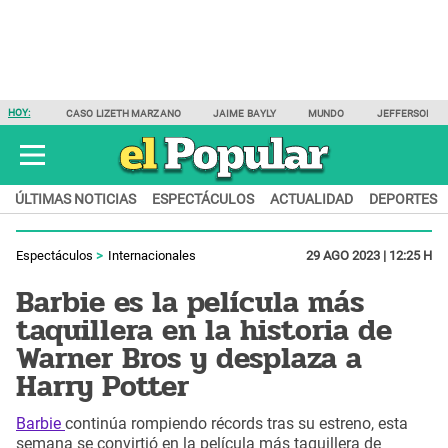
HOY:
CASO LIZETH MARZANO
JAIME BAYLY
MUNDO
JEFFERSON F
ÚLTIMAS NOTICIAS
ESPECTÁCULOS
ACTUALIDAD
DEPORTES
Espectáculos
Internacionales
29 AGO 2023 | 12:25 H
Barbie es la película más
taquillera en la historia de
Warner Bros y desplaza a
Harry Potter
Barbie
continúa rompiendo récords tras su estreno, esta
semana se convirtió en la película más taquillera de