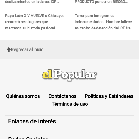
deslizamientos en laderas: IGP
PRODUCTO por ser un RIESGO
alerta sobre posibles réplicas
MORTAL para consumidores: ¿Cuál
es?
Papa León XIV VUELVE a Chiclayo:
Terror para inmigrantes
recorrerá seis lugares que
indocumentados | Hombre fallece
marcaron su historia pastoral
en centro de detención del ICE tras
sufrir una "emergencia médica"
Regresar al inicio
Quiénes somos
Contáctanos
Políticas y Estándares
Términos de uso
Enlaces de interés