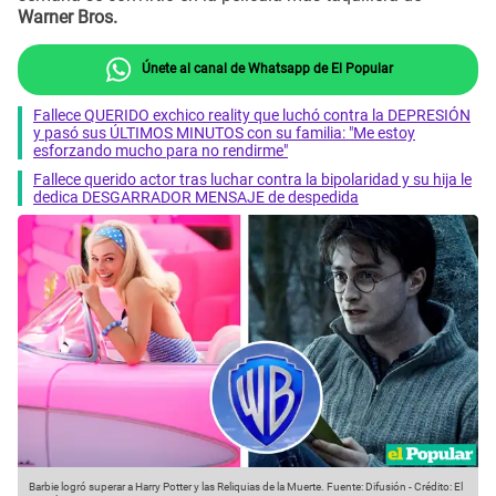
Warner Bros.
Únete al canal de Whatsapp de El Popular
Fallece QUERIDO exchico reality que luchó contra la DEPRESIÓN
y pasó sus ÚLTIMOS MINUTOS con su familia: "Me estoy
esforzando mucho para no rendirme"
Fallece querido actor tras luchar contra la bipolaridad y su hija le
dedica DESGARRADOR MENSAJE de despedida
Barbie logró superar a Harry Potter y las Reliquias de la Muerte.
Fuente: Difusión
-
Crédito: El