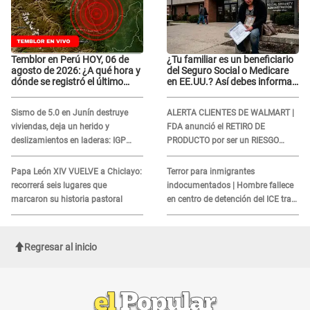
Temblor en Perú HOY, 06 de
¿Tu familiar es un beneficiario
agosto de 2026: ¿A qué hora y
del Seguro Social o Medicare
dónde se registró el último
en EE.UU.? Así debes informar
sismo, según IGP?
sobre su muerte para EVITAR
COBROS
Sismo de 5.0 en Junín destruye
ALERTA CLIENTES DE WALMART |
viviendas, deja un herido y
FDA anunció el RETIRO DE
deslizamientos en laderas: IGP
PRODUCTO por ser un RIESGO
alerta sobre posibles réplicas
MORTAL para consumidores: ¿Cuál
es?
Papa León XIV VUELVE a Chiclayo:
Terror para inmigrantes
recorrerá seis lugares que
indocumentados | Hombre fallece
marcaron su historia pastoral
en centro de detención del ICE tras
sufrir una "emergencia médica"
Regresar al inicio