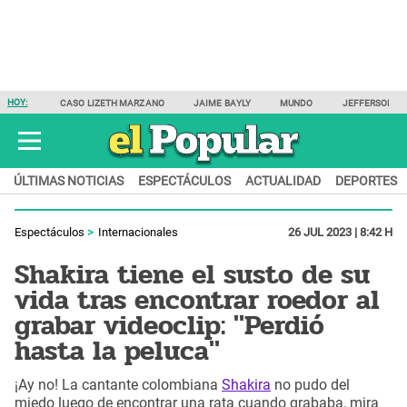
HOY:
CASO LIZETH MARZANO
JAIME BAYLY
MUNDO
JEFFERSON F
ÚLTIMAS NOTICIAS
ESPECTÁCULOS
ACTUALIDAD
DEPORTES
Espectáculos
Internacionales
26 JUL 2023 | 8:42 H
Shakira tiene el susto de su
vida tras encontrar roedor al
grabar videoclip: "Perdió
hasta la peluca"
¡Ay no! La cantante colombiana
Shakira
no pudo del
miedo luego de encontrar una rata cuando grababa, mira