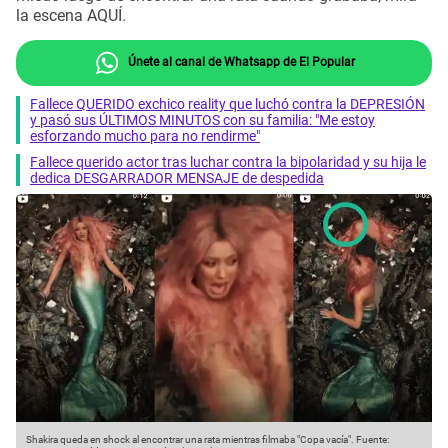
la escena AQUÍ.
Únete al canal de Whatsapp de El Popular
Fallece QUERIDO exchico reality que luchó contra la DEPRESIÓN
y pasó sus ÚLTIMOS MINUTOS con su familia: "Me estoy
esforzando mucho para no rendirme"
Fallece querido actor tras luchar contra la bipolaridad y su hija le
dedica DESGARRADOR MENSAJE de despedida
Shakira queda en shock al encontrar una rata mientras filmaba "Copa vacía".
Fuente: