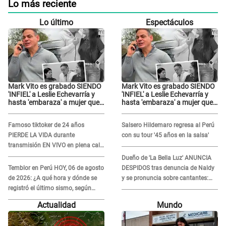
Lo más reciente
Lo último
Espectáculos
Mark Vito es grabado SIENDO
Mark Vito es grabado SIENDO
'INFIEL' a Leslie Echevarría y
'INFIEL' a Leslie Echevarría y
hasta 'embaraza' a mujer que
hasta 'embaraza' a mujer que
sería su AMANTE: "¡Eres un
sería su AMANTE: "¡Eres un
desgraciado! "
desgraciado! "
Famoso tiktoker de 24 años
Salsero Hildemaro regresa al Perú
PIERDE LA VIDA durante
con su tour '45 años en la salsa'
transmisión EN VIVO en plena calle
y desata conmoción
Dueño de 'La Bella Luz' ANUNCIA
Temblor en Perú HOY, 06 de agosto
DESPIDOS tras denuncia de Naldy
de 2026: ¿A qué hora y dónde se
y se pronuncia sobre cantantes:
registró el último sismo, según
"Mis chicas están siendo
IGP?
vulneradas"
Actualidad
Mundo