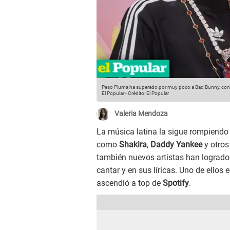
Peso Pluma ha superado por muy poco a Bad Bunny, convir
El Popular
-
Crédito: El Popular
Valeria Mendoza
La música latina la sigue rompiendo 
como
Shakira
,
Daddy Yankee
y otros
también nuevos artistas han logrado
cantar y en sus líricas. Uno de ellos
ascendió a top de
Spotify
.