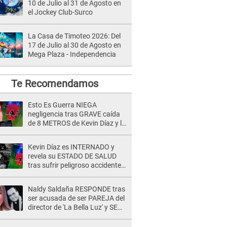
10 de Julio al 31 de Agosto en
el Jockey Club-Surco
La Casa de Timoteo 2026: Del
17 de Julio al 30 de Agosto en
Mega Plaza - Independencia
Te Recomendamos
Esto Es Guerra NIEGA
negligencia tras GRAVE caída
de 8 METROS de Kevin Díaz y lo
SEÑALAN: "No adoptó la
postura correcta"
Kevin Díaz es INTERNADO y
revela su ESTADO DE SALUD
tras sufrir peligroso accidente
en 'EEG' y caer desde altura de
ocho metros
Naldy Saldaña RESPONDE tras
ser acusada de ser PAREJA del
director de 'La Bella Luz' y SE
QUIEBRA: "Quieren tapar lo
evidente..."