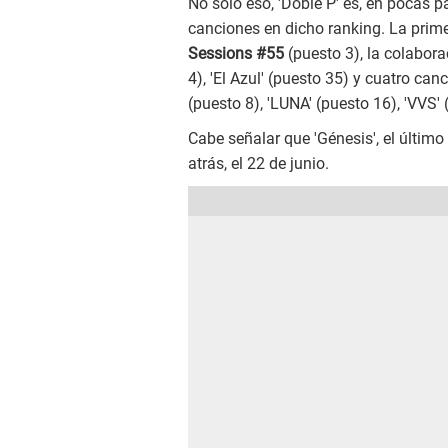
No solo eso, 'Doble P' es, en pocas pa
canciones en dicho ranking. La prime
Sessions #55
(puesto 3), la colabor
4), 'El Azul' (puesto 35) y cuatro ca
(puesto 8), 'LUNA' (puesto 16), 'VVS' 
Cabe señalar que 'Génesis', el últi
atrás, el 22 de junio.