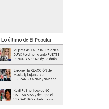
Lo último de El Popular
Mujeres de 'La Bella Luz' dan su
DURO testimonio ante FUERTE
DENUNCIA de Naldy Saldaña
contra director: "Cualquier
acusación de apañamiento..."
Exponen la REACCIÓN de
Mackeily Luján al ver
LLORANDO a Naldy Saldaña
tras AGRESIÓN de director de
'La Bella Luz': Esto hizo
Kenji Fujimori decide NO
CALLAR MÁS y destapa el
VERDADERO estado de su
relación familiar con Keiko
Fujimori: "Mi familia es Érika, mi