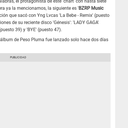
labras, el protagonista de este 'chart' con hasta siete
ra ya la mencionamos, la siguiente es '
BZRP Music
ación que sacó con Yng Lvcas 'La Bebe - Remix' (puesto
nciones de su reciente disco 'Génesis': 'LADY GAGA'
(puesto 39) y 'BYE' (puesto 47).
mo álbum de Peso Pluma fue lanzado solo hace dos días