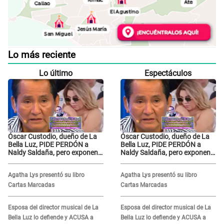
Lo más reciente
Lo último
Espectáculos
Óscar Custodio, dueño de La
Óscar Custodio, dueño de La
Bella Luz, PIDE PERDÓN a
Bella Luz, PIDE PERDÓN a
Naldy Saldaña, pero exponen
Naldy Saldaña, pero exponen
audio donde le reclama por
audio donde le reclama por
VIDEOS: "No hay necesidad de
VIDEOS: "No hay necesidad de
Agatha Lys presentó su libro
Agatha Lys presentó su libro
grabar"
grabar"
Cartas Marcadas
Cartas Marcadas
Esposa del director musical de La
Esposa del director musical de La
Bella Luz lo defiende y ACUSA a
Bella Luz lo defiende y ACUSA a