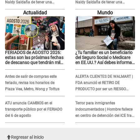
Naldy Saldaña de tener una
Naldy Saldaña de tener una
relación con él y otros integrantes
relación con él y otros integrantes
Actualidad
Mundo
FERIADOS de AGOSTO 2026:
¿Tu familiar es un beneficiario
estas son las próximas fechas
del Seguro Social o Medicare
de descanso que tendrán miles
en EE.UU.? Así debes informar
de peruanos
sobre su muerte para EVITAR
COBROS
Antes de salir de compras este
ALERTA CLIENTES DE WALMART |
feriado, revisa los horarios de
FDA anunció el RETIRO DE
Plaza Vea, Metro, Wong y Tottus
PRODUCTO por ser un RIESGO
MORTAL para consumidores: ¿Cuál
es?
ATU anuncia CAMBIOS en el
Terror para inmigrantes
transporte público por el FERIADO
indocumentados | Hombre fallece
del 6 de agosto
en centro de detención del ICE tras
sufrir una "emergencia médica"
Regresar al inicio