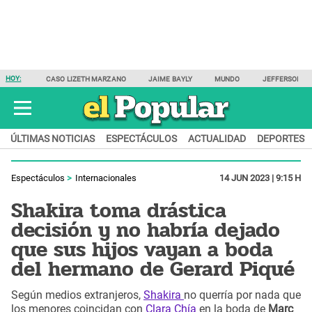
HOY:
CASO LIZETH MARZANO
JAIME BAYLY
MUNDO
JEFFERSON F
ÚLTIMAS NOTICIAS
ESPECTÁCULOS
ACTUALIDAD
DEPORTES
Espectáculos
Internacionales
14 JUN 2023 | 9:15 H
Shakira toma drástica
decisión y no habría dejado
que sus hijos vayan a boda
del hermano de Gerard Piqué
Según medios extranjeros,
Shakira
no querría por nada que
los menores coincidan con
Clara Chía
en la boda de
Marc