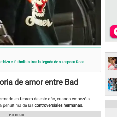
 hizo el futbolista tras la llegada de su esposa Rosa
toria de amor entre Bad
formado en febrero de este año, cuando empezó a
la penúltima de las
controversiales hermanas
.