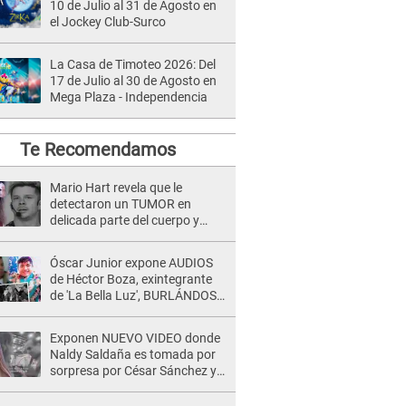
10 de Julio al 31 de Agosto en
el Jockey Club-Surco
La Casa de Timoteo 2026: Del
17 de Julio al 30 de Agosto en
Mega Plaza - Independencia
Te Recomendamos
Mario Hart revela que le
detectaron un TUMOR en
delicada parte del cuerpo y
expone diagnóstico: "Dolores
muy fuertes..."
Óscar Junior expone AUDIOS
de Héctor Boza, exintegrante
de 'La Bella Luz', BURLÁNDOSE
de Anely Dávila tras acusarlo
de maltrato: "Grábame..."
Exponen NUEVO VIDEO donde
Naldy Saldaña es tomada por
sorpresa por César Sánchez y
ella evidencia su REACCIÓN: Le
agarró la mano