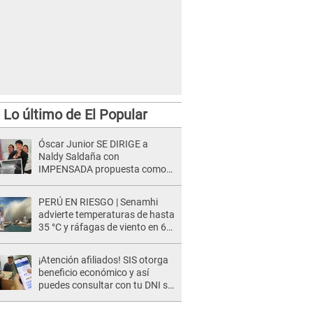
Lo último de El Popular
Óscar Junior SE DIRIGE a
Naldy Saldaña con
IMPENSADA propuesta como
nuevo líder de 'La Bella Luz' tras
denuncia: "Otro tipo de ley..."
PERÚ EN RIESGO | Senamhi
advierte temperaturas de hasta
35 °C y ráfagas de viento en 6
regiones del país
¡Atención afiliados! SIS otorga
beneficio económico y así
puedes consultar con tu DNI si
te corresponde