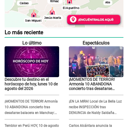
Lo más reciente
Lo último
Espectáculos
Descubre tu destino en el
¡MOMENTOS DE TERROR!
horóscopo de hoy, lunes 10 de
Armonía 10 ABANDONA
agosto del 2026
concierto tras desatarse
balacera en Manchay:
Exponen impactantes
¡MOMENTOS DE TERROR! Armonía
¡EN LA MIRA! Local de La Bella Luz
imágenes
10 ABANDONA concierto tras
recibe INSPECCIÓN tras
desatarse balacera en Manchay:
DENUNCIA de Naldy Saldaña
Exponen impactantes imágenes
contra el exdirector César Sánchez
Temblor en Perú HOY, 10 de agosto
Carlos Alcántara anuncia la