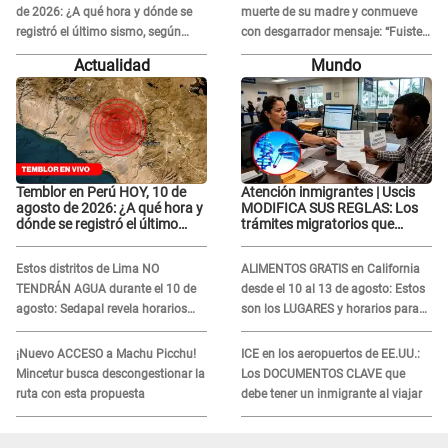
de 2026: ¿A qué hora y dónde se
muerte de su madre y conmueve
registró el último sismo, según
con desgarrador mensaje: “Fuiste
IGP?
una gran mujer”
Actualidad
Mundo
Temblor en Perú HOY, 10 de
Atención inmigrantes | Uscis
agosto de 2026: ¿A qué hora y
MODIFICA SUS REGLAS: Los
dónde se registró el último
trámites migratorios que
sismo, según IGP?
podrían necesitar tu prueba de
ADN
Estos distritos de Lima NO
ALIMENTOS GRATIS en California
TENDRÁN AGUA durante el 10 de
desde el 10 al 13 de agosto: Estos
agosto: Sedapal revela horarios
son los LUGARES y horarios para
oficiales
recibir la ayuda
¡Nuevo ACCESO a Machu Picchu!
ICE en los aeropuertos de EE.UU.:
Mincetur busca descongestionar la
Los DOCUMENTOS CLAVE que
ruta con esta propuesta
debe tener un inmigrante al viajar