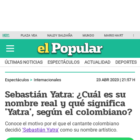
HOY:
PLAZA VEA
NALDY SALDAÑA
MUNDO
MARIO HART
SAM
ÚLTIMAS NOTICIAS
ESPECTÁCULOS
ACTUALIDAD
DEPORTES
Espectáculos
Internacionales
23 ABR 2023 | 21:57 H
Sebastián Yatra: ¿Cuál es su
nombre real y qué significa
'Yatra', según el colombiano?
Conoce el motivo por el que el cantante colombiano
decidió
'Sebastián Yatra'
como su nombre artístico.