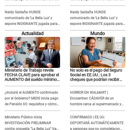
altura: "La colchoneta se rompe..."
altura: "La colchoneta se rompe..."
Naldy Saldaña HUNDE
Naldy Saldaña HUNDE
comunicado de 'La Bella Luz' y
comunicado de 'La Bella Luz' y
expone INDIGNANTE jugada para
expone INDIGNANTE jugada para
DEFENDER a director: "Que he
DEFENDER a director: "Que he
Actualidad
Mundo
tenido algo..."
tenido algo..."
Ministerio de Trabajo revela
No solo es el pago del Seguro
FECHA CLAVE para aprobar el
Social en EE.UU.: Los 3
AUMENTO del sueldo mínimo:
cheques que podrían recibir
"Tenemos que activar..."
millones de personas en
agosto
¿Incluirá el AUMENTO confirmado
HORROR EN WALMART |
por el Gobierno? MIDIS inicia pago
Encuentran CÁDAVER de un
de Pensión 65: requisitos y cómo
hombre cerca al supermercado y
obtener el beneficio economico
esto reveló la autopsia que le
realizaron
Ministerio Público inicia
CONFIRMADO | EE.UU.
INVESTIGACIÓN PRELIMINAR
DEPORTARÁ AUTOMÁTICAMENTE
contra orquesta "La Bella Luz" tras
a personas que no completaron