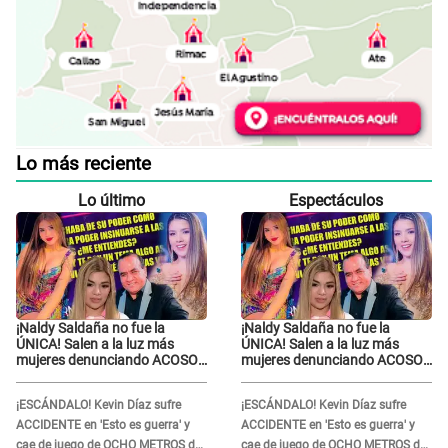
Lo más reciente
Lo último
Espectáculos
¡Naldy Saldaña no fue la
¡Naldy Saldaña no fue la
ÚNICA! Salen a la luz más
ÚNICA! Salen a la luz más
mujeres denunciando ACOSO
mujeres denunciando ACOSO
en 'La Bella Luz' por parte de
en 'La Bella Luz' por parte de
director
director
¡ESCÁNDALO! Kevin Díaz sufre
¡ESCÁNDALO! Kevin Díaz sufre
ACCIDENTE en 'Esto es guerra' y
ACCIDENTE en 'Esto es guerra' y
cae de juego de OCHO METROS de
cae de juego de OCHO METROS de