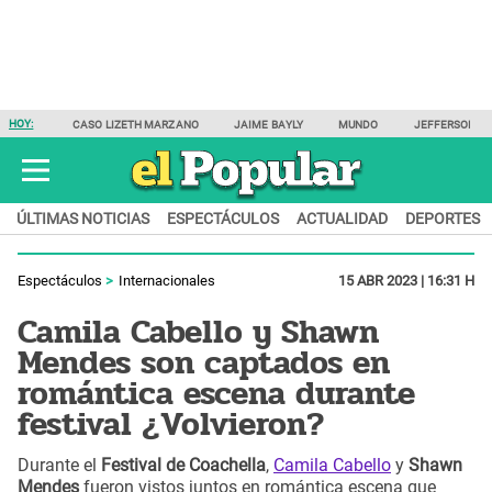
HOY:
CASO LIZETH MARZANO
JAIME BAYLY
MUNDO
JEFFERSON F
ÚLTIMAS NOTICIAS
ESPECTÁCULOS
ACTUALIDAD
DEPORTES
Espectáculos
Internacionales
15 ABR 2023 | 16:31 H
Camila Cabello y Shawn
Mendes son captados en
romántica escena durante
festival ¿Volvieron?
Durante el
Festival de Coachella
,
Camila Cabello
y
Shawn
Mendes
fueron vistos juntos en romántica escena que