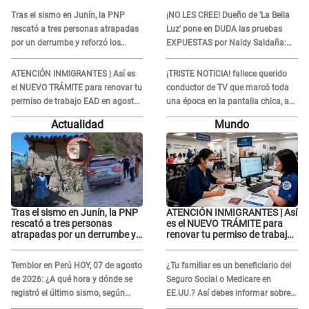
DENUNCIA de acoso contra
DENUNCIA de acoso contra
Tras el sismo en Junín, la PNP
¡NO LES CREE! Dueño de 'La Bella
Naldy Saldaña
Naldy Saldaña
rescató a tres personas atrapadas
Luz' pone en DUDA las pruebas
por un derrumbe y reforzó los
EXPUESTAS por Naldy Saldaña:
operativos de emergencia
“Quizá se han editado...”
ATENCIÓN INMIGRANTES | Así es
¡TRISTE NOTICIA! fallece querido
el NUEVO TRÁMITE para renovar tu
conductor de TV que marcó toda
permiso de trabajo EAD en agosto
una época en la pantalla chica, así
del 2026
fue su repentino adiós
Actualidad
Mundo
Tras el sismo en Junín, la PNP
ATENCIÓN INMIGRANTES | Así
rescató a tres personas
es el NUEVO TRÁMITE para
atrapadas por un derrumbe y
renovar tu permiso de trabajo
reforzó los operativos de
EAD en agosto del 2026
emergencia
Temblor en Perú HOY, 07 de agosto
¿Tu familiar es un beneficiario del
de 2026: ¿A qué hora y dónde se
Seguro Social o Medicare en
registró el último sismo, según
EE.UU.? Así debes informar sobre
IGP?
su muerte para EVITAR COBROS