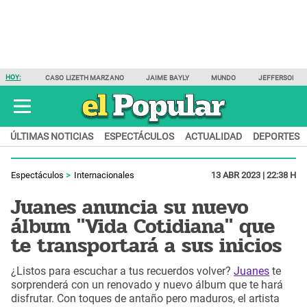
HOY:
CASO LIZETH MARZANO
JAIME BAYLY
MUNDO
JEFFERSON F
ÚLTIMAS NOTICIAS
ESPECTÁCULOS
ACTUALIDAD
DEPORTES
Espectáculos
Internacionales
13 ABR 2023 | 22:38 H
Juanes anuncia su nuevo
álbum "Vida Cotidiana" que
te transportará a sus inicios
¿Listos para escuchar a tus recuerdos volver?
Juanes
te
sorprenderá con un renovado y nuevo álbum que te hará
disfrutar. Con toques de antaño pero maduros, el artista