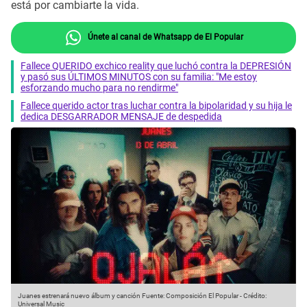
está por cambiarte la vida.
Únete al canal de Whatsapp de El Popular
Fallece QUERIDO exchico reality que luchó contra la DEPRESIÓN
y pasó sus ÚLTIMOS MINUTOS con su familia: "Me estoy
esforzando mucho para no rendirme"
Fallece querido actor tras luchar contra la bipolaridad y su hija le
dedica DESGARRADOR MENSAJE de despedida
Juanes estrenará nuevo álbum y canción
Fuente: Composición El Popular
-
Crédito:
Universal Music