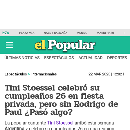
HOY:
PLAZA VEA
NALDY SALDAÑA
MUNDO
MARIO HART
SAM
ÚLTIMAS NOTICIAS
ESPECTÁCULOS
ACTUALIDAD
DEPORTES
Espectáculos
Internacionales
22 MAR 2023 | 12:02 H
Tini Stoessel celebró su
cumpleaños 26 en fiesta
privada, pero sin Rodrigo de
Paul ¿Pasó algo?
La popular cantante
Tini Stoessel
arribó esta semana
Argentina
y celebró su cumpleaños 26 en una reunión