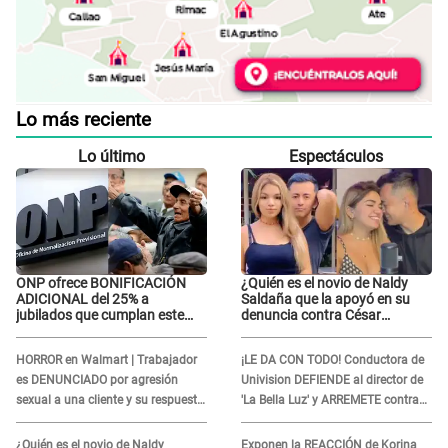
Lo más reciente
Lo último
Espectáculos
ONP ofrece BONIFICACIÓN
¿Quién es el novio de Naldy
ADICIONAL del 25% a
Saldaña que la apoyó en su
jubilados que cumplan este
denuncia contra César
REQUISITO: revisa si accedes
Sánchez y confrontó al dueño
aquí
de 'La Bella Luz'?
HORROR en Walmart | Trabajador
¡LE DA CON TODO! Conductora de
es DENUNCIADO por agresión
Univision DEFIENDE al director de
sexual a una cliente y su respuesta
'La Bella Luz' y ARREMETE contra
INDIGNÓ A TODOS
Naldy Saldaña: “Muchas
amantes...”
¿Quién es el novio de Naldy
Exponen la REACCIÓN de Korina