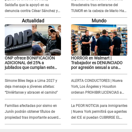
Saldaña que la apoyó en su
Rivadeneira tras enterarse del
denuncia contra César Sánchez y
TUMOR en la cabeza de Mario Hart:
confrontó al dueño de 'La Bella
"Ella estaba muy..."
Actualidad
Mundo
Luz'?
ONP ofrece BONIFICACIÓN
HORROR en Walmart |
ADICIONAL del 25% a
Trabajador es DENUNCIADO
jubilados que cumplan este
por agresión sexual a una
REQUISITO: revisa si accedes
cliente y su respuesta
aquí
INDIGNÓ A TODOS
Simone Biles llega a Lima 2027 y
ALERTA CONDUCTORES | Nueva
deja mensaje a jóvenes atletas:
York, Los Ángeles y Houston
“Diviértanse y abracen el camino”
ordenan PROHIBIR LICENCIAS a
quienes no presenten ESTE
DOCUMENTO
Familias afectadas por sismo en
La PEOR NOTICIA para inmigrantes
Junín podrán obtener títulos de
| Nueva York permitirá que agentes
propiedad tras importante acuerdo
del ICE si puedan CUBRIRSE EL
de Cofopri
ROSTRO