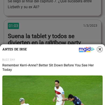
Se llegó al final del capítulo 7. ¿Qué sucederá entre
Lizbeth y su ex Ali?
01:03
1/3/2023
Suena la tablet y todos se
divierten en la rainbow party
ANTES DE IRSE
La tablet de La Venganza de los ex VIP vuelve a
sontar y todos los integrantes se divierten en la
rainbow party.
01:02
1/3/2023
Ali defiende a Lizbeth tras su
bronca con Isaac y los demás
integrantes