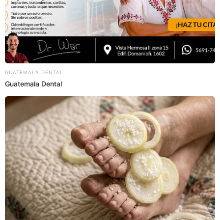
00:42
1/3/2023
Ana, Lalo, Yurgenis, Lizbeth, la
Divaza y Brandon irán a una nueva
aventura
Los 6 integrantes pasan un buen momento en un
yate. Vivirán una nueva aventura en grupo.
00:38
1/3/2023
Christian y Andrea vuelven a estar
juntos
C
hristian y Andrea
pasan la noche juntos tras sus
diferencias por comentarios de Ana y Michelle Lando.