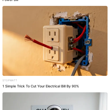
00:32
1/3/2023
Lizbeth mete un 'lapo' a Rafael
Delgado y él la enfrenta
En medio de la pelea con Isaac, Rafael Delgado
interviene y Lizbeth no duda en meterle un 'lapo'. El
joven reaccione y le dice que no lo toque. Isaac quiere
irse de la Villa y Rafael dice que nadie soporta a la
exchica
Badabum.
00:29
1/3/2023
Leslie se mete a defender a Isaac,
quien recibió una cachetada de