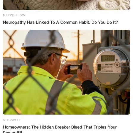
00:35
1/3/2023
Andrea Gasca le dice a Ana que
Christian habló mal de ella
Andrea Gasca deja mal parado a Christian por hablar
mal de Ana y Michelle Lando.
00:33
1/3/2023
Lizbeth Rodríguez a Issac: "No
tiene inteligencia"
Lizbeth Rodríguez
continuó cuestionando a Isaac. "No
tiene inteligencia", dijo. Asimismo, consideró que él
solo sirve para tener relaciones.