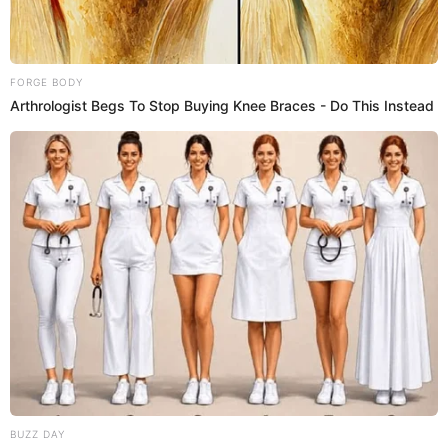
Lizbeth Rodríguez confiesa que aún siente algo por
Ali, pero él viene en plan de conocer a otras personas.
00:53
1/3/2023
Ali elogió a Andrea
Ali halagó la belleza de Andrea y se fue con ella a
conversar
00:52
1/3/2023
La Divaza conversó con su ex
Andrés
La Divaza le puso las cosas claras a Andrés y le dijo