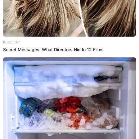
y ambos se besan en el cuarto
Leslie Gallardo
fue la encargada de dar el 'tour' a Lalo.
Ambos pasaron un buen momento con Lalo, con
quien estuvo muy cariñosa en el cuarto y en la
piscina.
00:20
1/3/2023
Isaac le hace el pare a Lizbeth
Rodríguez
Issac
no se quedó callado tras ver que
Lizbeth
Rodríguez
se burló de él al dejar entrever que no era
inteligente. "Inteligencia tengo mucha porque tengo
una carrera", respondió el joven. "Te callas la boca,
eres muy pesada", agregó molesto.