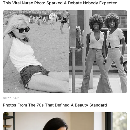
qué es lo que quiere con él.
00:51
1/3/2023
Llega el ex de Lizbeth Rodríguez,
Ali
Se suma a la Villa
Ali
, el ex de Lizbeth Rodríguez,
quien tiene 25 años e hizo llorar de emoción a la ex
Badabum.