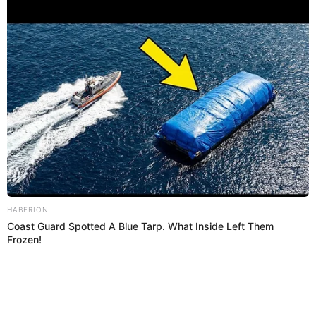
La Divaza quedó en shock al ver los movimientos de
Lalo y asegura que lo llamará para un show privado.
00:14
1/3/2023
Lalo le hace baile sensual a Leslie
Gallardo
Lalo se anima a darle un baile sensual a su expareja
Leslie Gallardo, quien quedó encantanda, al igual que
las demás integrantes, entre ellas
Lizbeth Rodríguez.
00:12
1/3/2023
Lalo escoge a Yurgenis para dar
un beso