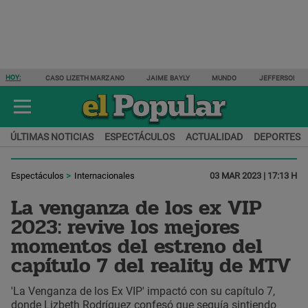
HOY:
CASO LIZETH MARZANO
JAIME BAYLY
MUNDO
JEFFERSON F
ÚLTIMAS NOTICIAS
ESPECTÁCULOS
ACTUALIDAD
DEPORTES
Espectáculos
Internacionales
03 MAR 2023 | 17:13 H
La venganza de los ex VIP
2023: revive los mejores
momentos del estreno del
capítulo 7 del reality de MTV
'La Venganza de los Ex VIP' impactó con su capítulo 7,
donde Lizbeth Rodríguez confesó que seguía sintiendo