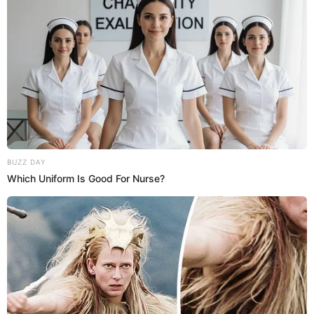
Lizbeth Rodríguez
Lizbeth Rodríguez golpea a Isaac en la piscina y
Leslie Gallardo interviene para defenderlo.
00:28
1/3/2023
Lizbeth tiene 'bronca' con Issac
Lizbeth Rodríguezs e Isaac
se dicen unas cuántas
verdades en la piscina. Ella lo tilda de mcuhas
maneras y él tuvo gestos ofensivos. Ambos metieron
a su madre en medio de la pelea.
00:26
1/3/2023
Leslie Gallardo le da el 'tour' a Lalo