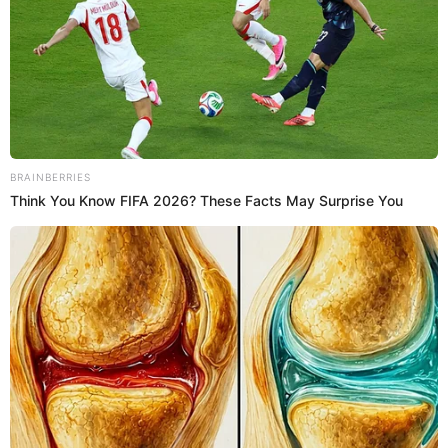
Ali, ex de
Lizbeth Rodríguez
se mandó con todo contra
los chicos y Jay salió al frente para decirle que
escuche todas las versiones. "No sabes lo que pasó
aquí", le dijo.
00:57
1/3/2023
Ali hace reto del shot
Ali, ex de
Lizbeth Rodríguez,
hace el reto del shot en el
cuerpo de
Yurgenis.
00:54
1/3/2023
Lizbeth Rodríguez confiesa que
aún siente algo por Ali