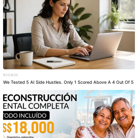
00:47
1/3/2023
Lalo siente atracción por Yurgenis
Lalo acepta que conquistará a Yurgenis. Ella aún lo
evalúa.
00:44
1/3/2023
Ana le dice a Lizbeth Rodríguez
que no le gusta que pegue a todos
Ana le dice a Lizbeth Rodríguez que le molesta que
ella todo lo quiera solucionar a golpes-.