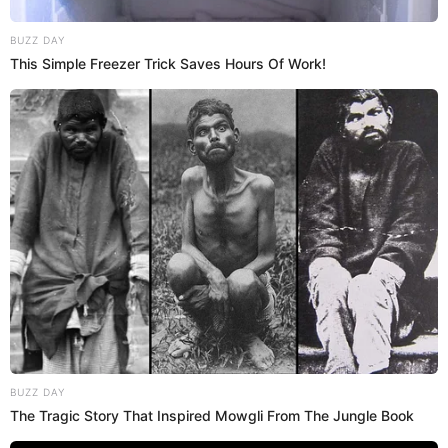
00:19
1/3/2023
Leslie Gallardo escoge bailar con
Lalo, pero tener relaciones con
Isaac
Leslie Gallardo
fue consultada por su ex y por Isaac.
Ella decidió bailar con su ex Lalo y tener relaciones
con Isaac. Tras su decisión,
Lizbeth Rodríguez
se
vaciló y molestó a Isaac por su aparente poca
inteligencia.
00:14
1/3/2023
La 'Divaza' se emociona y pide
show privado