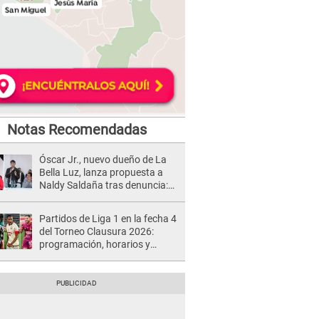
Notas Recomendadas
Óscar Jr., nuevo dueño de La
Bella Luz, lanza propuesta a
Naldy Saldaña tras denuncia:
“Va a haber otro tipo de ley”
Partidos de Liga 1 en la fecha 4
del Torneo Clausura 2026:
programación, horarios y
dónde ver