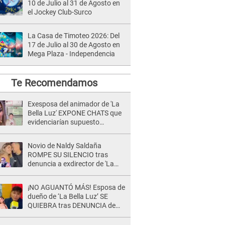
10 de Julio al 31 de Agosto en
el Jockey Club-Surco
La Casa de Timoteo 2026: Del
17 de Julio al 30 de Agosto en
Mega Plaza - Independencia
Te Recomendamos
Exesposa del animador de 'La
Bella Luz' EXPONE CHATS que
evidenciarían supuesto
romance clandestino con Naldy
Saldaña, pese a tener pareja
Novio de Naldy Saldaña
ROMPE SU SILENCIO tras
denuncia a exdirector de 'La
Bella Luz': "Me basta con que
ella esté bien"
¡NO AGUANTÓ MÁS! Esposa de
dueño de ‘La Bella Luz’ SE
QUIEBRA tras DENUNCIA de
Héctor Boza y ARREMETE
contra Claudia Salazar