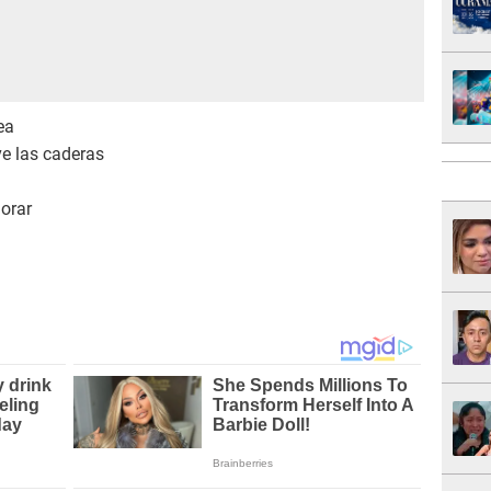
ea
ve las caderas
orar