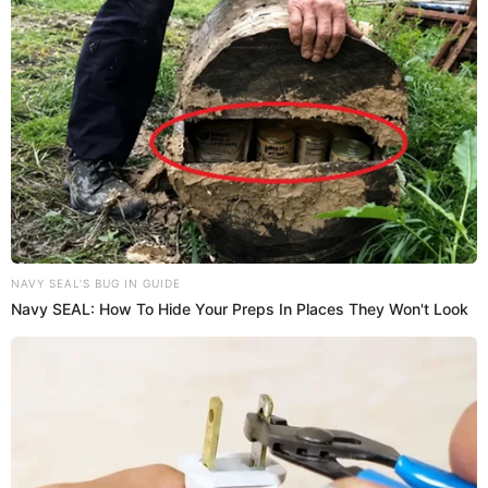
23:01
14/2/2023
Empezó 'La venganza de los ex
VIP'
Inició el nuevo capítulo de
La venganza de los ex VIP .
20:56
14/2/2023
Usuarios esperan ansiosos el
capítulo 5
A través de
Twitter
, algunos usuarios se mostraron
ansiosos por el estreno del nuevo capítulo del reality.
"No soporto más esto llamado “tener que esperar una
semana para ver un nuevo capítulo de "
La Venganza
De Los Ex VIP 2"
, fue uno de los comentarios que más