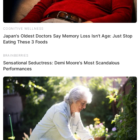
ella vendrá a causar alboroto. Vale resaltar que ella es
tiktoker paraguaya y tiene un
parecido abismal a
Danna Paola.
00:00
15/2/2023
Rafael Delgado se da cuenta que
su ex Michelle es el tiburón
Rafael Delgado salta al ver que Michelle, su expareja,