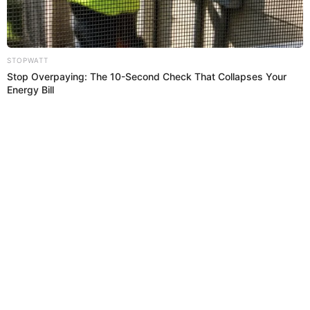
nadie”, explicó. Asimismo, pidió tranquilidad,
pues ambos en su momento estaban solos.
16:13
14/2/2023
¿De qué trata el reality?
La venganza de los ex VIP 2023
está generando gran
controversia en las redes. Según información del
reality, la serie se trata de “
10 famoso
s solteros que se
van de vacaciones al paraíso a buscar el amor, pero
se sorprenden cuando sus ex's empiezan a aparecer
con sed de venganza… o reconciliación".
"Se unen en una paradisiaca playa del caribe
colombiano con la promesa de encontrar el amor,
pero sus vacaciones de ensueño se convierten en
pesadilla cuando reciben poco a poco la inesperada