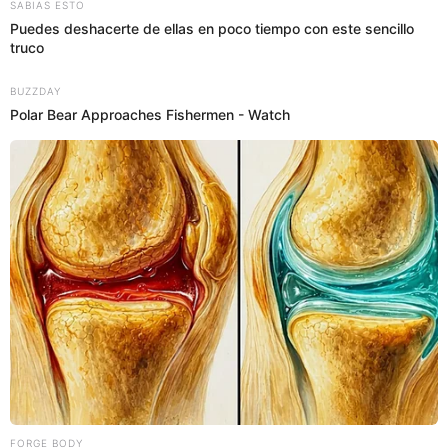
23:54
14/2/2023
Andrés se da beso con Brandon
Meza
Brandon Meza y Andrés
participan en el juego. Ambos
se besan en la boca y la 'Divaza' queda en shock.
"Qué es lo que está pasando", dijo.
23:51
14/2/2023
La Divaza sorprende con pedido
en una zona de su cuerpo y su ex
acepta
La Divaza
se unió al juego y señaló que Andrés, su ex,
lo besara en su genital. Sin embargo, la 'Divaza' no