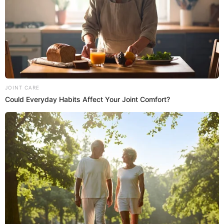
Todos los integrantes observan la carta misteriosa
que aparece frente a la piscina. Todos los integrantes
tendrán que jugar y darse besos donde coreesponda.
23:36
14/2/2023
En la Villa se calentó el ambiente y
salieron a flote los celos
En la Villa
, Leslie cuadró a Ana
por estar con Isaac en
la piscina. Se calentó el ambiente y salieron a flote los
celos de la pareja del joven.Leslie le dijo que no se
meta con sus 'palos'.
23:32
14/2/2023