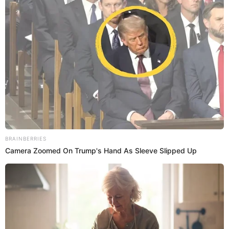
Leslie y Andrés
se unen al juego y son la primera
pareja en tener contacto físico, Andrés le besa el
cuello y se pone intenso el ambiente.
23:41
14/2/2023
Se arman las parejas en un
picante juego
Todos los integrante tendrán un compañero en un
picante juego que podría terminar mal.
23:38
14/2/2023
Se anuncia un nuevo juego en la
Villa