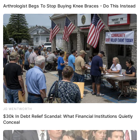
quedó a gusto con el beso de su expareja. "Siento que
no viene la recuperación", dijo,
23:46
14/2/2023
Christian Renaud y Andrea son la
segunda pareja en el juego
Christian Renaud y Andrea
se besan luego que ella
haya elegido esa parte de su cuerpo para que sea
besado. Ambos no se separan y los demás
integrantes creen que terminará en un encuentro.
23:44
14/2/2023
Leslie con Andrés