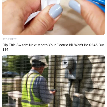
resaltó en redes.
18:19
14/2/2023
Andrea Gasca aclara sobre
reencuentro con su ex Isaac
Andrea Gasca
es una reconocida participante del
reality. Ella decidió salir al frente y aclarar los rumores
que le dejan mal parada tras su encuentro con su ex
Issac
, quien mantiene una relación con
Lucía
.Comentó que el reality fue grabado
anteriormente.
"No entiendo por qué me he despertado con esta
pregunta mil veces, solo quería aclarar que
obviamente, cuando estuve con
Isaac,
él no estaba
con Lucía. él no estaba con nadie ni yo estaba con