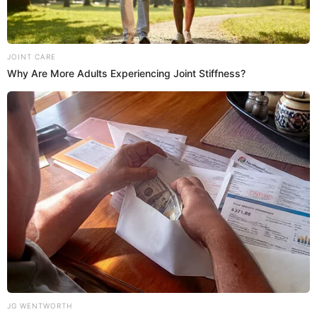
Lizbeth lo tilda de metiche
Tras las confesiones
, Lizbeth Rodríguez
le dice que él
es una persona metiche y le dice que está con 'la rata
mayor', refiriéndose a la pareja del joven, Leslie, quien
le está metiendo veneno, según ella.
23:31
14/2/2023
Isaac llama botela rusa a Lizbeth
Rodríguez
Issac y Lizbeth conversan frente a los demás
participantes. El ex de la ex'Badabum halagó a la
reportera y la tildó de 'botella rusa'.
23:27
14/2/2023