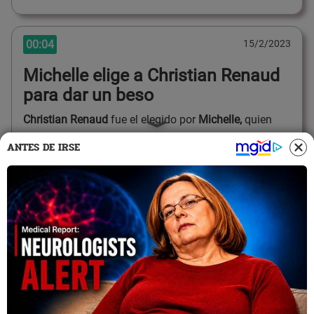
00:04
15/2/2023
Michelle elige a Christian Renaud
para dar un beso
Christian Renaud
fue el elegido por
Michelle,
quien
aseguró que lo conoce de tiempo. Andrés dice que
ANTES DE IRSE
acaba de llegar a 'destrozar' y los demás compañeros
también reaccionan.
00:02
15/2/2023
Michelle Lando ingresa al reality
Michelle Lando
causa sensación al pisar el reality y
ver a su ex Rafael Delgado. La Divaza advierte que