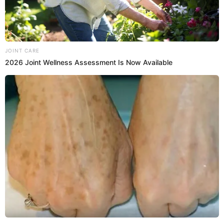
ingresa al reality.
23:59
14/2/2023
Llegó el tiburón que podría ser un
ex
Una persona disfrazada de tiburón ingresará al reality.
Brandom piensa que es su expareja.
23:55
14/2/2023
Andrea y Leslie se besan
Andrea y Leslie,
se animan a besarse como parte del
juego.