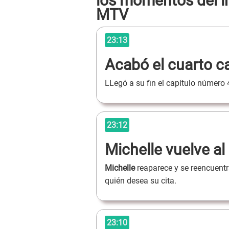
los momentos del i
MTV
23:13
Acabó el cuarto ca
LLegó a su fin el capítulo número 4
23:12
Michelle vuelve al
Michelle
reaparece y se reencuent
quién desea su cita.
23:10