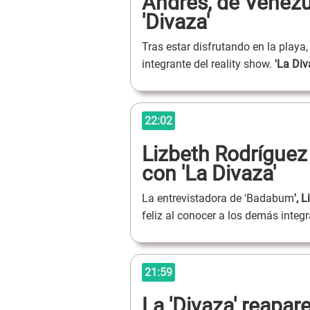
Andrés, de Venezue
'Divaza'
Tras estar disfrutando en la playa,
integrante del reality show.
'La Di
22:02
Lizbeth Rodríguez 
con 'La Divaza'
La entrevistadora de 'Badabum
', 
feliz al conocer a los demás integ
21:59
La 'Divaza' reapar