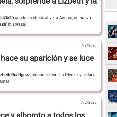
la, sorprende a Lizbeth y la
Lizbeth
queda en shock al ver a Andrés, un nuevo
vaza
' lo abraza.
7/2/2023
hace su aparición y se luce
Lizbeth Rodríguez,
reaparece con 'La Divaza' y se luce
rantes
7/2/2023
ece y alboroto a todos los