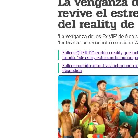
La venganza d
revive el estr
del reality d
'La venganza de los Ex VIP' dejó en s
'La Divaza' se reencontró con su ex 
Fallece QUERIDO exchico reality que 
familia: "Me estoy esforzando mucho pa
Fallece querido actor tras luchar cont
despedida