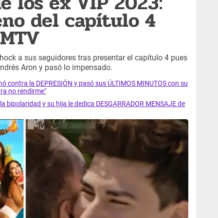
e los ex VIP 2023:
eno del capítulo 4
e MTV
hock a sus seguidores tras presentar el capítulo 4 pues
Andrés Aron y pasó lo impensado.
luchó contra la DEPRESIÓN y pasó sus ÚLTIMOS MINUTOS con su
ra no rendirme"
ra la bipolaridad y su hija le dedica DESGARRADOR MENSAJE de