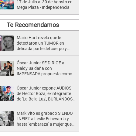
17 de Julio al 30 de Agosto en
Mega Plaza - Independencia
Te Recomendamos
Mario Hart revela que le
detectaron un TUMOR en
delicada parte del cuerpo y
expone diagnóstico: "Dolores
muy fuertes..."
Óscar Junior SE DIRIGE a
Naldy Saldaña con
IMPENSADA propuesta como
nuevo líder de 'La Bella Luz' tras
denuncia: "Otro tipo de ley..."
Óscar Junior expone AUDIOS
de Héctor Boza, exintegrante
de 'La Bella Luz', BURLÁNDOSE
de Anely Dávila tras acusarlo
de maltrato: "Grábame..."
Mark Vito es grabado SIENDO
'INFIEL' a Leslie Echevarría y
hasta 'embaraza' a mujer que
sería su AMANTE: "¡Eres un
desgraciado! "