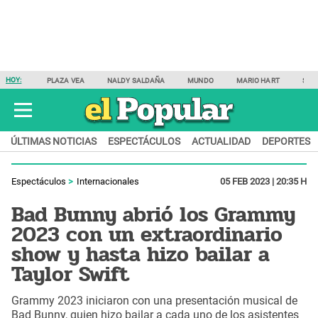
HOY:
PLAZA VEA
NALDY SALDAÑA
MUNDO
MARIO HART
SAM
ÚLTIMAS NOTICIAS
ESPECTÁCULOS
ACTUALIDAD
DEPORTES
Espectáculos
Internacionales
05 FEB 2023 | 20:35 H
Bad Bunny abrió los Grammy
2023 con un extraordinario
show y hasta hizo bailar a
Taylor Swift
Grammy 2023 iniciaron con una presentación musical de
Bad Bunny, quien hizo bailar a cada uno de los asistentes