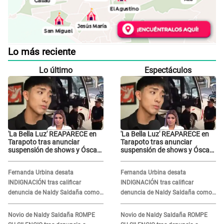
Lo más reciente
Lo último
Espectáculos
'La Bella Luz' REAPARECE en
'La Bella Luz' REAPARECE en
Tarapoto tras anunciar
Tarapoto tras anunciar
suspensión de shows y Óscar
suspensión de shows y Óscar
Junior se JUSTIFICA: "Por un
Junior se JUSTIFICA: "Por un
error no vamos a pagar todos"
error no vamos a pagar todos"
Fernanda Urbina desata
Fernanda Urbina desata
INDIGNACIÓN tras calificar
INDIGNACIÓN tras calificar
denuncia de Naldy Saldaña como
denuncia de Naldy Saldaña como
'acto bochornoso': "No es justo
'acto bochornoso': "No es justo
atacar a otra mujer"
atacar a otra mujer"
Novio de Naldy Saldaña ROMPE
Novio de Naldy Saldaña ROMPE