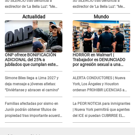
SU SILENCIO tras denuncia a
SU SILENCIO tras denuncia a
exdirector de 'La Bella Luz': "Me
exdirector de 'La Bella Luz': "Me
basta con que ella esté bien"
basta con que ella esté bien"
Actualidad
Mundo
ONP ofrece BONIFICACIÓN
HORROR en Walmart |
ADICIONAL del 25% a
Trabajador es DENUNCIADO
jubilados que cumplan este
por agresión sexual a una
REQUISITO: revisa si accedes
cliente y su respuesta
aquí
INDIGNÓ A TODOS
Simone Biles llega a Lima 2027 y
ALERTA CONDUCTORES | Nueva
deja mensaje a jóvenes atletas:
York, Los Ángeles y Houston
“Diviértanse y abracen el camino”
ordenan PROHIBIR LICENCIAS a
quienes no presenten ESTE
DOCUMENTO
Familias afectadas por sismo en
La PEOR NOTICIA para inmigrantes
Junín podrán obtener títulos de
| Nueva York permitirá que agentes
propiedad tras importante acuerdo
del ICE si puedan CUBRIRSE EL
de Cofopri
ROSTRO