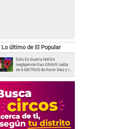
Lo último de El Popular
Esto Es Guerra NIEGA
negligencia tras GRAVE caída
de 8 METROS de Kevin Díaz y lo
SEÑALAN: "No adoptó la
postura correcta"