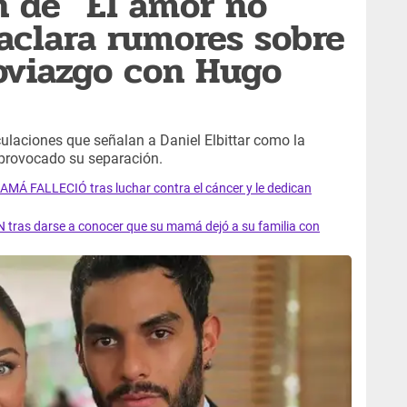
n de "El amor no
 aclara rumores sobre
noviazgo con Hugo
ulaciones que señalan a Daniel Elbittar como la
 provocado su separación.
AMÁ FALLECIÓ tras luchar contra el cáncer y le dedican
 tras darse a conocer que su mamá dejó a su familia con