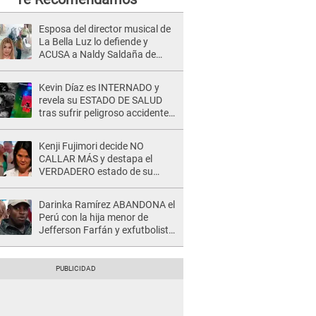
Esposa del director musical de
La Bella Luz lo defiende y
ACUSA a Naldy Saldaña de
tener una relación con él y
otros integrantes
Kevin Díaz es INTERNADO y
revela su ESTADO DE SALUD
tras sufrir peligroso accidente
en 'EEG' y caer desde altura de
ocho metros
Kenji Fujimori decide NO
CALLAR MÁS y destapa el
VERDADERO estado de su
relación familiar con Keiko
Fujimori: "Mi familia es Érika, mi
Darinka Ramírez ABANDONA el
suegra..."
Perú con la hija menor de
Jefferson Farfán y exfutbolista
REACCIONA: "A ti que..."