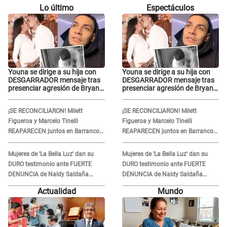
Lo último
Espectáculos
Youna se dirige a su hija con
Youna se dirige a su hija con
DESGARRADOR mensaje tras
DESGARRADOR mensaje tras
presenciar agresión de Bryan
presenciar agresión de Bryan
Torres a Samahara Lobatón:
Torres a Samahara Lobatón:
"Perdóname mi amor"
"Perdóname mi amor"
¡SE RECONCILIARON! Milett
¡SE RECONCILIARON! Milett
Figueroa y Marcelo Tinelli
Figueroa y Marcelo Tinelli
REAPARECEN juntos en Barranco
REAPARECEN juntos en Barranco
luego de estar SEPARADOS durante
luego de estar SEPARADOS durante
casi cuatro meses
casi cuatro meses
Mujeres de 'La Bella Luz' dan su
Mujeres de 'La Bella Luz' dan su
DURO testimonio ante FUERTE
DURO testimonio ante FUERTE
DENUNCIA de Naldy Saldaña
DENUNCIA de Naldy Saldaña
contra director: "Cualquier
contra director: "Cualquier
Actualidad
Mundo
acusación de apañamiento..."
acusación de apañamiento..."