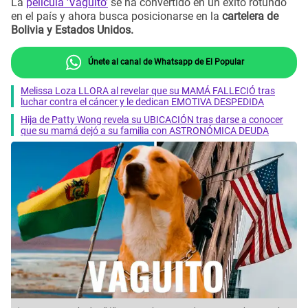
La
película 'Vaguito'
se ha convertido en un éxito rotundo
en el país y ahora busca posicionarse en la
cartelera de
Bolivia y Estados Unidos.
Únete al canal de Whatsapp de El Popular
Melissa Loza LLORA al revelar que su MAMÁ FALLECIÓ tras
luchar contra el cáncer y le dedican EMOTIVA DESPEDIDA
Hija de Patty Wong revela su UBICACIÓN tras darse a conocer
que su mamá dejó a su familia con ASTRONÓMICA DEUDA