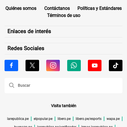
Quiénes somos
Contáctanos
Políticas y Estándares
Términos de uso
Enlaces de interés
Redes Sociales
Visita también
larepublica.pe
elpopular.pe
libero.pe
libero.pe/esports
wapa.pe
buenazo.pe
larepublica.pe/verificador
lrmas.larepublica.pe