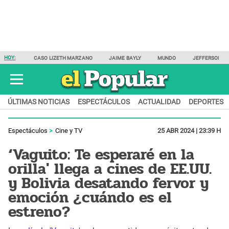
HOY:
CASO LIZETH MARZANO
JAIME BAYLY
MUNDO
JEFFERSON F
ÚLTIMAS NOTICIAS
ESPECTÁCULOS
ACTUALIDAD
DEPORTES
Espectáculos
Cine y TV
25 ABR 2024 | 23:39 H
‘Vaguito: Te esperaré en la
orilla' llega a cines de EE.UU.
y Bolivia desatando fervor y
emoción ¿cuándo es el
estreno?