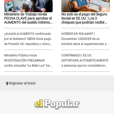
Ministerio de Trabajo revela
No solo es el pago del Seguro
FECHA CLAVE para aprobar el
Social en EE.UU.: Los 3
AUMENTO del sueldo mínimo:
cheques que podrían recibir
"Tenemos que activar..."
millones de personas en
agosto
¿Incluirá el AUMENTO confirmado
HORROR EN WALMART |
por el Gobierno? MIDIS inicia pago
Encuentran CÁDAVER de un
de Pensión 65: requisitos y cómo
hombre cerca al supermercado y
obtener el beneficio economico
esto reveló la autopsia que le
realizaron
Ministerio Público inicia
CONFIRMADO | EE.UU.
INVESTIGACIÓN PRELIMINAR
DEPORTARÁ AUTOMÁTICAMENTE
contra orquesta "La Bella Luz" tras
a personas que no completaron
DENUNCIA de Naldy Saldaña
este formulario clave
Regresar al inicio