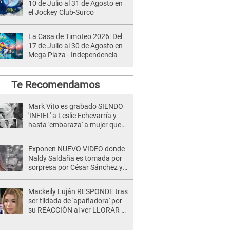
10 de Julio al 31 de Agosto en
el Jockey Club-Surco
La Casa de Timoteo 2026: Del
17 de Julio al 30 de Agosto en
Mega Plaza - Independencia
Te Recomendamos
Mark Vito es grabado SIENDO
'INFIEL' a Leslie Echevarría y
hasta 'embaraza' a mujer que
sería su AMANTE: "¡Eres un
desgraciado! "
Exponen NUEVO VIDEO donde
Naldy Saldaña es tomada por
sorpresa por César Sánchez y
ella evidencia su REACCIÓN: Le
agarró la mano
Mackeily Luján RESPONDE tras
ser tildada de 'apañadora' por
su REACCIÓN al ver LLORAR a
Naldy Saldaña tras acoso: "No
sabía la magnitud"