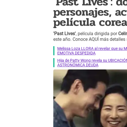
'Past Lives': d
personajes, a
película core
'Past Lives'
, película dirigida por
Celi
este año. Conoce AQUÍ más detalles s
Melissa Loza LLORA al revelar que su M
EMOTIVA DESPEDIDA
Hija de Patty Wong revela su UBICACIÓN
ASTRONÓMICA DEUDA