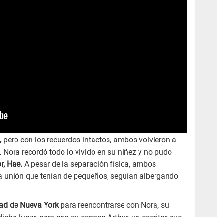
,
pero con los recuerdos intactos, ambos volvieron a
, Nora recordó todo lo vivido en su niñez y no pudo
r, Hae.
A pesar de la separación física, ambos
sa unión que tenían de pequeños, seguían albergando
dad de Nueva York
para reencontrarse con Nora, su