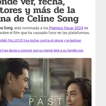
ónde ver, fecha,
ctores y más de la
ana de Celine Song
ne Song
, está nominada a los
Premios Oscar 2024
de
obre el film que ha causado furor en las plataformas.
AMÁ FALLECIÓ tras luchar contra el cáncer y le dedican
 tras darse a conocer que su mamá dejó a su familia con