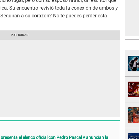
icho lugar, pero con su esposo Arthur, un escritor que
tica. Su encuentro revivió toda la conexión de ambos y
¿Seguirán a su corazón? No te puedes perder esta
 presenta el elenco oficial con Pedro Pascal y anuncian la