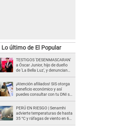
Lo último de El Popular
TESTIGOS 'DESENMASCARAN'
a Óscar Junior, hijo de dueño
de 'La Bella Luz', y denuncian
maltratos en la orquesta: "Los
humilla..."
¡Atención afiliados! SIS otorga
beneficio económico y así
puedes consultar con tu DNI si
te corresponde
PERÚ EN RIESGO | Senamhi
advierte temperaturas de hasta
35 °C y ráfagas de viento en 6
regiones del país