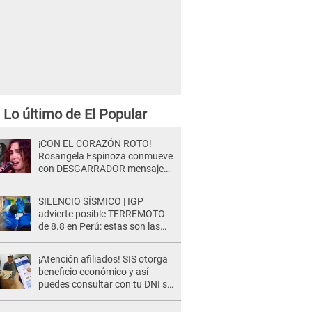
Lo último de El Popular
¡CON EL CORAZÓN ROTO!
Rosangela Espinoza conmueve
con DESGARRADOR mensaje
tras terrible pérdida: "Descansa
en paz..."
SILENCIO SÍSMICO | IGP
advierte posible TERREMOTO
de 8.8 en Perú: estas son las
zonas más expuestas
¡Atención afiliados! SIS otorga
beneficio económico y así
puedes consultar con tu DNI si
te corresponde