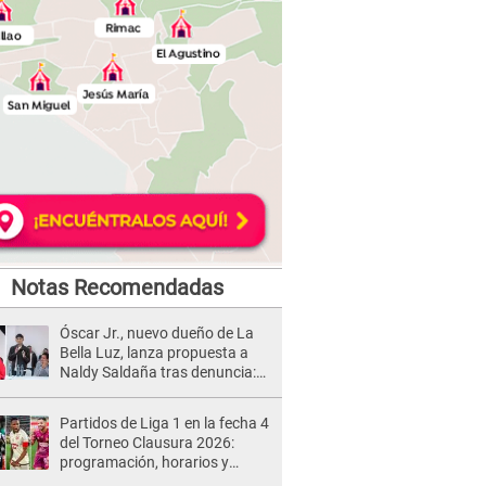
Notas Recomendadas
Óscar Jr., nuevo dueño de La
Bella Luz, lanza propuesta a
Naldy Saldaña tras denuncia:
“Va a haber otro tipo de ley”
Partidos de Liga 1 en la fecha 4
del Torneo Clausura 2026:
programación, horarios y
dónde ver