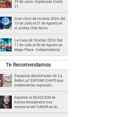
25 de Junio. Explanada Costa
21
Gran Circo de Ucrania 2026: del
10 de Julio al 31 de Agosto en
el Jockey Club-Surco
La Casa de Timoteo 2026: Del
17 de Julio al 30 de Agosto en
Mega Plaza - Independencia
Te Recomendamos
Exesposa del animador de 'La
Bella Luz' EXPONE CHATS que
evidenciarían supuesto
romance clandestino con Naldy
Saldaña, pese a tener pareja
Exponen la REACCIÓN de
Korina Rivadeneira tras
enterarse del TUMOR en la
cabeza de Mario Hart: "Ella
estaba muy..."