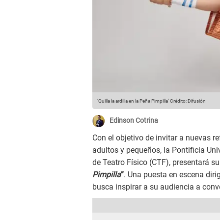
‘Quilla la ardilla en la Peña Pimpilla’
Crédito: Difusión
Edinson Cotrina
Con el objetivo de invitar a nuevas 
adultos y pequeños, la Pontificia Un
de Teatro Físico (CTF), presentará s
Pimpilla
”
. Una puesta en escena diri
busca inspirar a su audiencia a conv