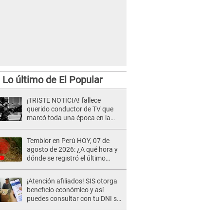
Lo último de El Popular
¡TRISTE NOTICIA! fallece
querido conductor de TV que
marcó toda una época en la
pantalla chica, así fue su
repentino adiós
Temblor en Perú HOY, 07 de
agosto de 2026: ¿A qué hora y
dónde se registró el último
sismo, según IGP?
¡Atención afiliados! SIS otorga
beneficio económico y así
puedes consultar con tu DNI si
te corresponde