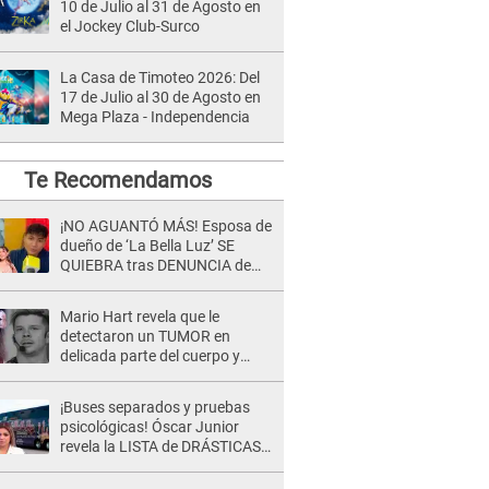
10 de Julio al 31 de Agosto en
el Jockey Club-Surco
La Casa de Timoteo 2026: Del
17 de Julio al 30 de Agosto en
Mega Plaza - Independencia
Te Recomendamos
¡NO AGUANTÓ MÁS! Esposa de
dueño de ‘La Bella Luz’ SE
QUIEBRA tras DENUNCIA de
Héctor Boza y ARREMETE
contra Claudia Salazar
Mario Hart revela que le
detectaron un TUMOR en
delicada parte del cuerpo y
expone diagnóstico: "Dolores
muy fuertes..."
¡Buses separados y pruebas
psicológicas! Óscar Junior
revela la LISTA de DRÁSTICAS
medidas para prevenir acoso
en 'La Bella Luz' tras caso