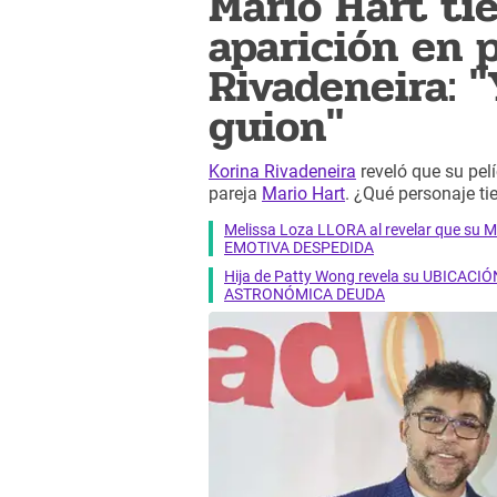
Mario Hart ti
aparición en 
Rivadeneira: "
guion"
Korina Rivadeneira
reveló que su pel
pareja
Mario Hart
. ¿Qué personaje ti
Melissa Loza LLORA al revelar que su M
EMOTIVA DESPEDIDA
Hija de Patty Wong revela su UBICACIÓN
ASTRONÓMICA DEUDA