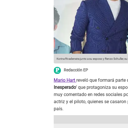
Korina Rivadeneira junto a su esposo y Renzo Schuller, su 
Redacción EP
Mario Hart
reveló que formará parte d
Inesperado
’ que protagoniza su esp
muy comentado en redes sociales porq
actriz y el piloto, quienes se casar
país.