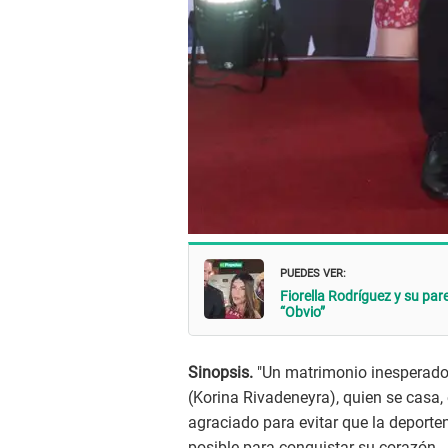
PUEDES VER:
Fiorella Rodríguez y su pa
“Obvio”
Sinopsis.
"Un matrimonio inesperado" 
(Korina Rivadeneyra), quien se casa
agraciado para evitar que la deporten
posible para conquistar su corazón.